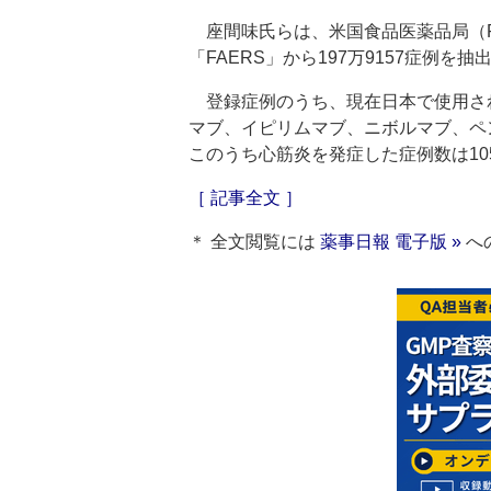
座間味氏らは、米国食品医薬品局（F
「FAERS」から197万9157症例を
登録症例のうち、現在日本で使用され
マブ、イピリムマブ、ニボルマブ、ペン
このうち心筋炎を発症した症例数は105
［ 記事全文 ］
＊ 全文閲覧には
薬事日報 電子版 »
へ