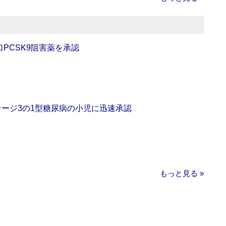
口PCSK9阻害薬を承認
をステージ3の1型糖尿病の小児に迅速承認
もっと見る »