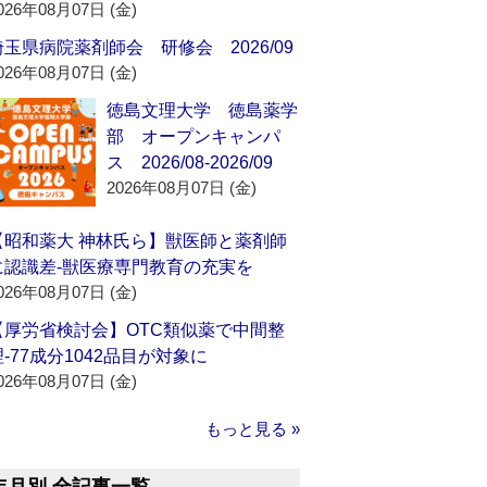
026年08月07日 (金)
埼玉県病院薬剤師会 研修会 2026/09
026年08月07日 (金)
徳島文理大学 徳島薬学
部 オープンキャンパ
ス 2026/08-2026/09
2026年08月07日 (金)
【昭和薬大 神林氏ら】獣医師と薬剤師
に認識差‐獣医療専門教育の充実を
026年08月07日 (金)
【厚労省検討会】OTC類似薬で中間整
理‐77成分1042品目が対象に
026年08月07日 (金)
もっと見る »