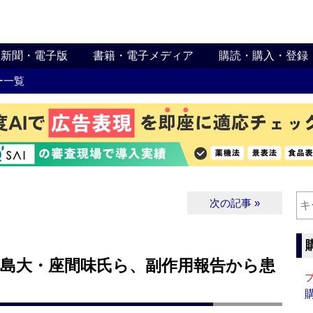
新聞・電子版
書籍・電子メディア
購読・購入・登録
ー一覧
次の記事 »
‐徳島大・座間味氏ら、副作用報告から患