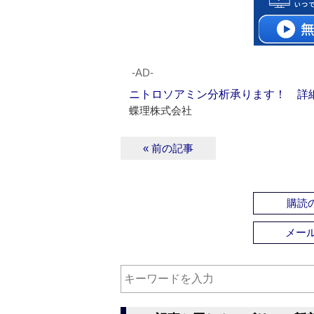
‐AD‐
ニトロソアミン分析承ります！ 詳
蝶理株式会社
« 前の記事
購読の
メー