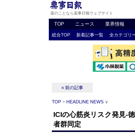
薬のことなら薬事日報ウェブサイト
TOP
ニュース
業界情報
総合TOP
新着記事一覧
全カテゴリ
« 前の記事
TOP
>
HEADLINE NEWS
∨
ICIの心筋炎リスク発見
者群同定