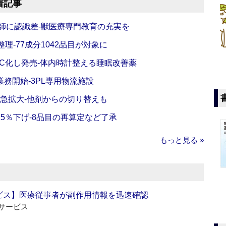
着記事
師に認識差‐獣医療専門教育の充実を
理‐77成分1042品目が対象に
C化し発売‐体内時計整える睡眠改善薬
務開始‐3PL専用物流施設
で急拡大‐他剤からの切り替えも
5％下げ‐8品目の再算定など了承
もっと見る »
ビス】医療従事者が副作用情報を迅速確認
サービス