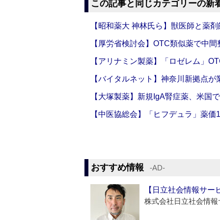
この記事と同じカテゴリーの新
【昭和薬大 神林氏ら】獣医師と薬剤
【厚労省検討会】OTC類似薬で中間整
【アリナミン製薬】「ロゼレム」OT
【バイタルネット】神奈川新拠点が業
【大塚製薬】新規IgA腎症薬、米国
【中医協総会】「ヒフデュラ」薬価1
おすすめ情報
‐AD‐
【日立社会情報サー
株式会社日立社会情報