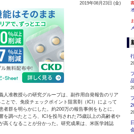
2019年08月23日 (金)
行
2
品
2
義人准教授らの研究グループは、副作用自発報告のリア
ことで、免疫チェックポイント阻害剤（ICI）によって
2
患者群を明らかにした。約200万の報告事例をもとに、
2
を調べたところ、ICIを投与された75歳以上の高齢者や
が高くなることが分かった。研究成果は、米医学雑誌
会