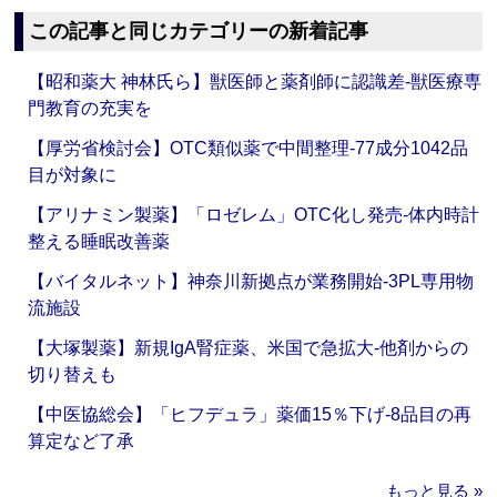
この記事と同じカテゴリーの新着記事
【昭和薬大 神林氏ら】獣医師と薬剤師に認識差‐獣医療専
門教育の充実を
【厚労省検討会】OTC類似薬で中間整理‐77成分1042品
目が対象に
【アリナミン製薬】「ロゼレム」OTC化し発売‐体内時計
整える睡眠改善薬
【バイタルネット】神奈川新拠点が業務開始‐3PL専用物
流施設
【大塚製薬】新規IgA腎症薬、米国で急拡大‐他剤からの
切り替えも
【中医協総会】「ヒフデュラ」薬価15％下げ‐8品目の再
算定など了承
もっと見る »