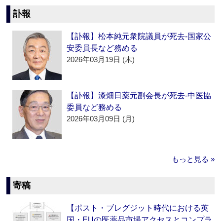
訃報
【訃報】松本純元衆院議員が死去‐国家公
安委員長など務める
2026年03月19日 (木)
【訃報】漆畑日薬元副会長が死去‐中医協
委員など務める
2026年03月09日 (月)
もっと見る »
寄稿
【ポスト・ブレグジット時代における英
国・EUの医薬品市場アクセスとコンプラ