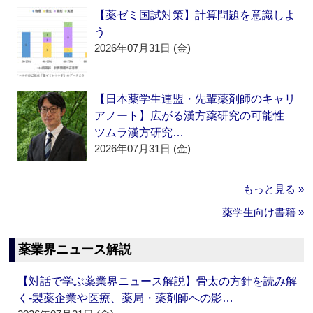
【薬ゼミ国試対策】計算問題を意識しよ
う
2026年07月31日 (金)
【日本薬学生連盟・先輩薬剤師のキャリ
アノート】広がる漢方薬研究の可能性
ツムラ漢方研究…
2026年07月31日 (金)
もっと見る »
薬学生向け書籍 »
薬業界ニュース解説
【対話で学ぶ薬業界ニュース解説】骨太の方針を読み解
く‐製薬企業や医療、薬局・薬剤師への影…