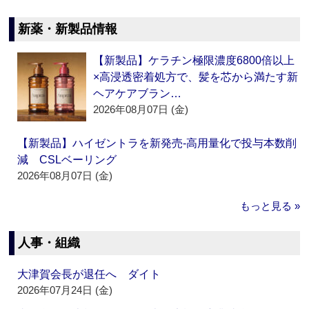
新薬・新製品情報
【新製品】ケラチン極限濃度6800倍以上
×高浸透密着処方で、髪を芯から満たす新
ヘアケアブラン…
2026年08月07日 (金)
【新製品】ハイゼントラを新発売‐高用量化で投与本数削
減 CSLベーリング
2026年08月07日 (金)
もっと見る »
人事・組織
大津賀会長が退任へ ダイト
2026年07月24日 (金)