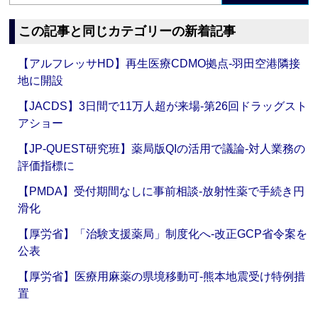
この記事と同じカテゴリーの新着記事
【アルフレッサHD】再生医療CDMO拠点‐羽田空港隣接
地に開設
【JACDS】3日間で11万人超が来場‐第26回ドラッグスト
アショー
【JP-QUEST研究班】薬局版QIの活用で議論‐対人業務の
評価指標に
【PMDA】受付期間なしに事前相談‐放射性薬で手続き円
滑化
【厚労省】「治験支援薬局」制度化へ‐改正GCP省令案を
公表
【厚労省】医療用麻薬の県境移動可‐熊本地震受け特例措
置