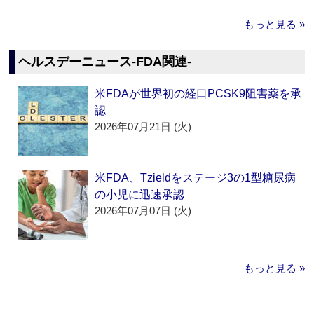
もっと見る »
ヘルスデーニュース‐FDA関連‐
米FDAが世界初の経口PCSK9阻害薬を承
認
2026年07月21日 (火)
米FDA、Tzieldをステージ3の1型糖尿病
の小児に迅速承認
2026年07月07日 (火)
もっと見る »