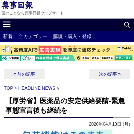
薬のことなら薬事日報ウェブサイト
新着
全カテゴリー
購読・購入・登録
« 前の記事
次の記事 »
TOP
>
HEADLINE NEWS
∨
【厚労省】医薬品の安定供給要請‐緊急
事態宣言後も継続を
2020年04月13日 (月)