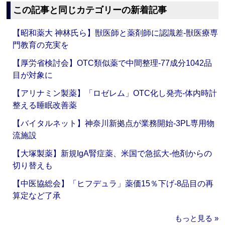
この記事と同じカテゴリーの新着記事
【昭和薬大 神林氏ら】獣医師と薬剤師に認識差‐獣医療専
門教育の充実を
【厚労省検討会】OTC類似薬で中間整理‐77成分1042品
目が対象に
【アリナミン製薬】「ロゼレム」OTC化し発売‐体内時計
整える睡眠改善薬
【バイタルネット】神奈川新拠点が業務開始‐3PL専用物
流施設
【大塚製薬】新規IgA腎症薬、米国で急拡大‐他剤からの
切り替えも
【中医協総会】「ヒフデュラ」薬価15％下げ‐8品目の再
算定など了承
もっと見る »