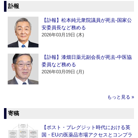
訃報
【訃報】松本純元衆院議員が死去‐国家公
安委員長など務める
2026年03月19日 (木)
【訃報】漆畑日薬元副会長が死去‐中医協
委員など務める
2026年03月09日 (月)
もっと見る »
寄稿
【ポスト・ブレグジット時代における英
国・EUの医薬品市場アクセスとコンプラ