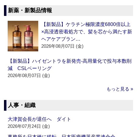
新薬・新製品情報
【新製品】ケラチン極限濃度6800倍以上
×高浸透密着処方で、髪を芯から満たす新
ヘアケアブラン…
2026年08月07日 (金)
【新製品】ハイゼントラを新発売‐高用量化で投与本数削
減 CSLベーリング
2026年08月07日 (金)
もっと見る »
人事・組織
大津賀会長が退任へ ダイト
2026年07月24日 (金)
事務所を日本橋に移転 日本医療機器産業連合会