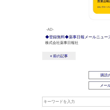
‐AD‐
◆登録無料◆薬事日報メールニュー
株式会社薬事日報社
« 前の記事
購読の
メー