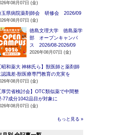
026年08月07日 (金)
埼玉県病院薬剤師会 研修会 2026/09
026年08月07日 (金)
徳島文理大学 徳島薬学
部 オープンキャンパ
ス 2026/08-2026/09
2026年08月07日 (金)
【昭和薬大 神林氏ら】獣医師と薬剤師
に認識差‐獣医療専門教育の充実を
026年08月07日 (金)
【厚労省検討会】OTC類似薬で中間整
理‐77成分1042品目が対象に
026年08月07日 (金)
もっと見る »