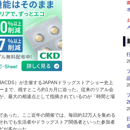
行
2
品
CDS）が主催するJAPANドラッグストアショー史上
2
ョーまで、残すところ約1カ月に迫った。従来のリアル会
が、最大の相違点として指摘されているのが「時間と場
2
2
あった。ここ近年の開催では、毎回約12万人を集める
それでも生活者やドラッグストア関係者といった参加者
会
どが多かった。