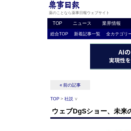
薬のことなら薬事日報ウェブサイト
TOP
ニュース
業界情報
総合TOP
新着記事一覧
全カテゴリ
« 前の記事
TOP
>
社説
∨
ウェブDgSショー、未来