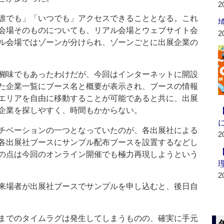
2
誰でも」「いつでも」アクセスできることとなる。これ
会場そのものについても、リアル会場とウェブサイト会
2
ル会場ではゾーンが分けられ、ゾーンごとに出展企業の
醐味でもあったわけだが、今回はインターネットに開設
た企業一覧にブース名と概要が表示され、ブースの情報
エリアを自由に移動することが可能であると共に、出展
企業を探しやすく、時間もかからない。
チベーションの一つとなっていたのが、各出展社による
2
各出展社ブースにサンプル配布ブースを設置するなどし
の点は今回のオンライン開催でも極力再現しようという
2
来場者が出展社ブースでサンプルを申し込むと、後日自
までのタイムラグは発生してしまうものの、確実に手元