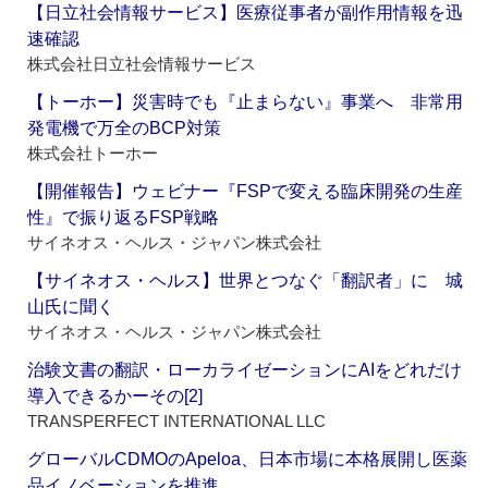
【日立社会情報サービス】医療従事者が副作用情報を迅
速確認
株式会社日立社会情報サービス
【トーホー】災害時でも『止まらない』事業へ 非常用
発電機で万全のBCP対策
株式会社トーホー
【開催報告】ウェビナー『FSPで変える臨床開発の生産
性』で振り返るFSP戦略
サイネオス・ヘルス・ジャパン株式会社
【サイネオス・ヘルス】世界とつなぐ「翻訳者」に 城
山氏に聞く
サイネオス・ヘルス・ジャパン株式会社
治験文書の翻訳・ローカライゼーションにAIをどれだけ
導入できるかーその[2]
TRANSPERFECT INTERNATIONAL LLC
グローバルCDMOのApeloa、日本市場に本格展開し医薬
品イノベーションを推進