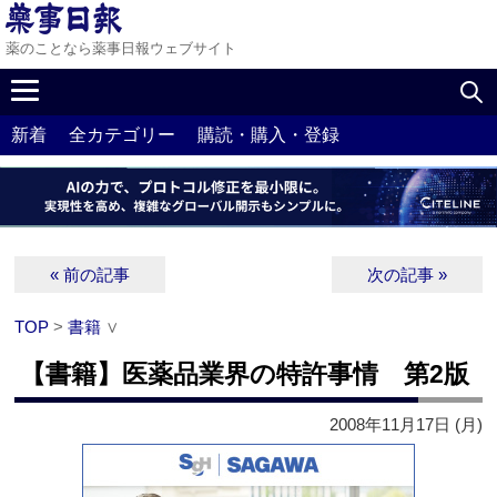
薬のことなら薬事日報ウェブサイト
新着
全カテゴリー
購読・購入・登録
« 前の記事
次の記事 »
TOP
>
書籍
∨
【書籍】医薬品業界の特許事情 第2版
2008年11月17日 (月)