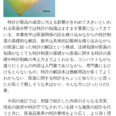
特許が製品の成否に与える影響がきわめて大きいといわ
れる医薬分野では特許の知識はますます重要になってきて
いる。本書前半は医薬関係の話を織り込みながらの特許制
度の基礎的な解説、後半は具体的記載例を織り込みながら
の医薬に絞った特許の解説という構成。法律知識や医薬の
知識がなくても特許制度の基礎から医薬に関する特許の基
礎や特許戦略の考え方までよくわかる。コンパクトながら
盛りだくさんの内容は入門書でありながら、専門書にもひ
けをとらないもの。特許の解説本は難解用語が多くてよく
わからない、医薬に関する特許をちょっと知りたいと思っ
たが高くて難しそうな本ばかり、そんな方にぴったりの1
冊。
今回の改訂では、初版で紹介した内容のさらなる充実、
現在の政府や特許庁でなされている様々な施策の紹介を行
うと共に、医薬品業界の特許事情をより広く、より深く理