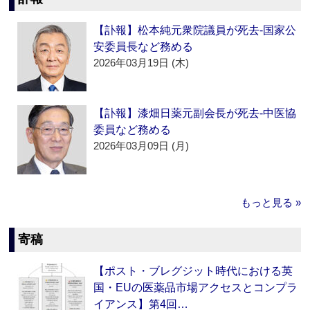
【訃報】松本純元衆院議員が死去‐国家公
安委員長など務める
2026年03月19日 (木)
【訃報】漆畑日薬元副会長が死去‐中医協
委員など務める
2026年03月09日 (月)
もっと見る »
寄稿
【ポスト・ブレグジット時代における英
国・EUの医薬品市場アクセスとコンプラ
イアンス】第4回…