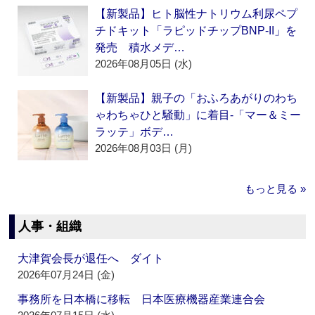
【新製品】ヒト脳性ナトリウム利尿ペプ
チドキット「ラピッドチップBNP-II」を
発売 積水メデ…
2026年08月05日 (水)
【新製品】親子の「おふろあがりのわち
ゃわちゃひと騒動」に着目‐「マー＆ミー
ラッテ」ボデ…
2026年08月03日 (月)
もっと見る »
人事・組織
大津賀会長が退任へ ダイト
2026年07月24日 (金)
事務所を日本橋に移転 日本医療機器産業連合会