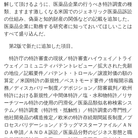
解して頂けるように、医薬品企業の行うべき特許調査の種
類、ますます激しくなる米国でのジェネリック医薬品訴訟
の仕組み、偽薬と知的財産の関係などの記載を追加した。
医薬品企業に勤務する研究者に知っておいてほしいことは
すべて盛り込んだ。
第2版で新たに追加した項目。
特許庁の特許審査の現状／特許審査ハイウェイ／トライ
ウェイ／コミュニティパテントレビュー／拡大された先願
の地位／記載要件／パテント・トロール／譲渡対価の額の
算定 ／米国特許の新規性／ベストモード要件／情報開示義
務／ディスカバリー制度／デポジション／陪審裁判／欧州
特許における新規性／中間体特許／塩・水和物特許／リサ
ーチツール特許の使用の円滑化／医薬品類似名称検索シス
テム／特許調査（特許性・抵触性）／特許調査の専門性／
他社開発品の構造推定／欧米の特許存続期間延長制度／プ
ロセスバリデーション／ドラッグマスターファイル／ＡＮ
ＤＡ申請／ＡＮＤＡ訴訟／医薬品分野のビジネス形態と職