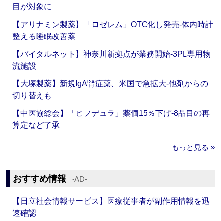
目が対象に
【アリナミン製薬】「ロゼレム」OTC化し発売‐体内時計
整える睡眠改善薬
【バイタルネット】神奈川新拠点が業務開始‐3PL専用物
流施設
【大塚製薬】新規IgA腎症薬、米国で急拡大‐他剤からの
切り替えも
【中医協総会】「ヒフデュラ」薬価15％下げ‐8品目の再
算定など了承
もっと見る »
おすすめ情報
‐AD‐
【日立社会情報サービス】医療従事者が副作用情報を迅
速確認