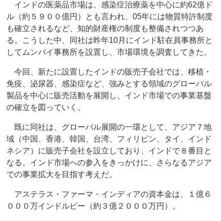
インドの医薬品市場は、感染症治療薬を中心に約62億ド
ル（約５９００億円）とも言われ、05年には物質特許制度
も確立されるなど、知的財産権の制度も整備されつつあ
る。こうした中、同社は昨年10月にインド駐在員事務所と
してムンバイ事務所を設置し、市場環境を調査してきた。
今回、新たに設置したインドの販売子会社では、移植・
免疫、泌尿器、感染症など、強みとする領域のグローバル
製品を中心に販売活動を展開し、インド市場での事業基盤
の確立を図っていく。
既に同社は、グローバル展開の一環として、アジア７地
域（中国、香港、韓国、台湾、フィリピン、タイ、インド
ネシア）に販売子会社を設立しており、インドで８番目と
なる。インド市場への参入をきっかけに、さらなるアジア
での事業拡大を目指す考えだ。
アステラス・ファーマ・インディアの資本金は、１億６
０００万インドルピー（約３億２０００万円）。