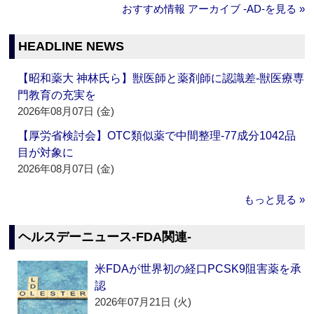
おすすめ情報 アーカイブ ‐AD‐を見る »
HEADLINE NEWS
【昭和薬大 神林氏ら】獣医師と薬剤師に認識差‐獣医療専
門教育の充実を
2026年08月07日 (金)
【厚労省検討会】OTC類似薬で中間整理‐77成分1042品
目が対象に
2026年08月07日 (金)
もっと見る »
ヘルスデーニュース‐FDA関連‐
米FDAが世界初の経口PCSK9阻害薬を承
認
2026年07月21日 (火)