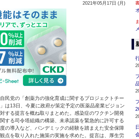
2021年05月17日 (月)
行
2
品
2
自民党の「創薬力の強化育成に関するプロジェクトチー
」は13日、今夏に政府が策定予定の医薬品産業ビジョン
2
対する提言を概ね取りまとめた。感染症のワクチン開発
2
関する司令塔組織の構築、未承認薬を緊急的に許可する
度の導入など、パンデミックの経験を踏まえた安全保障
会
観点を取り入れた施策の実施を求めた。提言は、厚生労