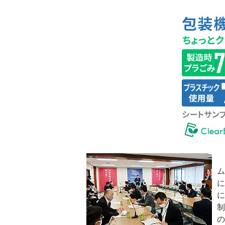
ム
に
に
制
の