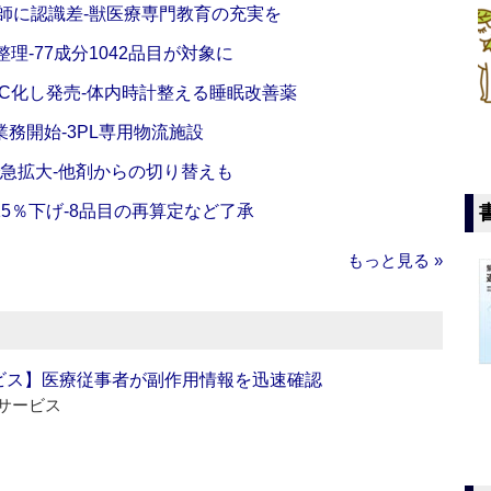
師に認識差‐獣医療専門教育の充実を
理‐77成分1042品目が対象に
C化し発売‐体内時計整える睡眠改善薬
務開始‐3PL専用物流施設
で急拡大‐他剤からの切り替えも
5％下げ‐8品目の再算定など了承
もっと見る »
ビス】医療従事者が副作用情報を迅速確認
サービス