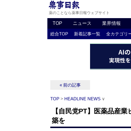
薬のことなら薬事日報ウェブサイト
TOP
ニュース
業界情報
総合TOP
新着記事一覧
全カテゴリ
« 前の記事
TOP
>
HEADLINE NEWS
∨
【自民党PT】医薬品産業
築を