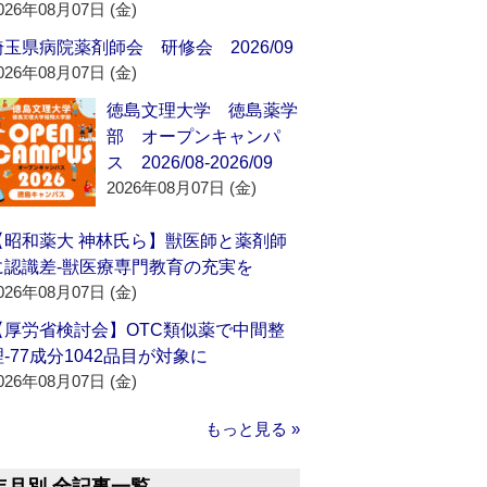
026年08月07日 (金)
埼玉県病院薬剤師会 研修会 2026/09
026年08月07日 (金)
徳島文理大学 徳島薬学
部 オープンキャンパ
ス 2026/08-2026/09
2026年08月07日 (金)
【昭和薬大 神林氏ら】獣医師と薬剤師
に認識差‐獣医療専門教育の充実を
026年08月07日 (金)
【厚労省検討会】OTC類似薬で中間整
理‐77成分1042品目が対象に
026年08月07日 (金)
もっと見る »