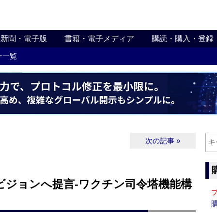
新聞・電子版
書籍・電子メディア
購読・購入・登録
ー一覧
次の記事 »
ビジョンへ提言‐ワクチン司令塔機能構