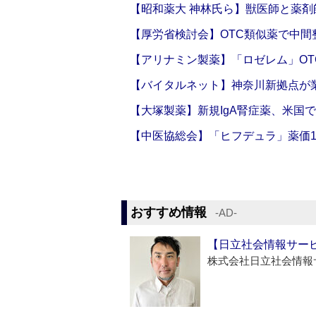
【昭和薬大 神林氏ら】獣医師と薬剤
【厚労省検討会】OTC類似薬で中間整
【アリナミン製薬】「ロゼレム」OT
【バイタルネット】神奈川新拠点が業
【大塚製薬】新規IgA腎症薬、米国
【中医協総会】「ヒフデュラ」薬価1
おすすめ情報
‐AD‐
【日立社会情報サー
株式会社日立社会情報