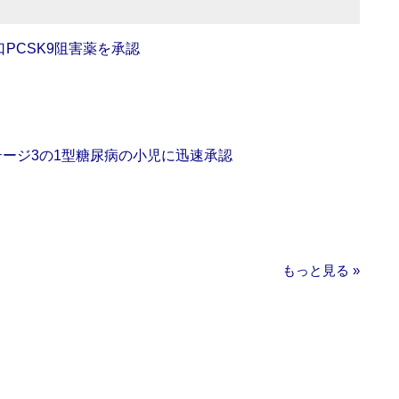
口PCSK9阻害薬を承認
をステージ3の1型糖尿病の小児に迅速承認
もっと見る »