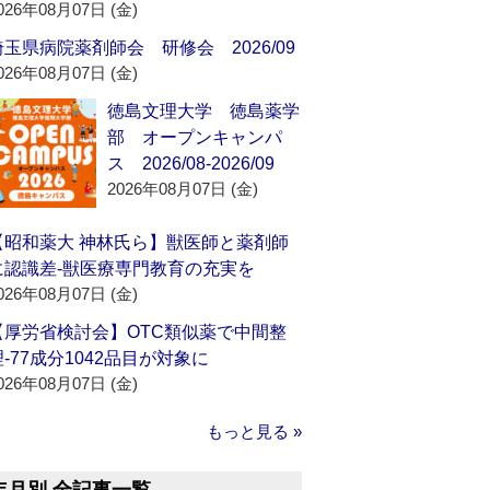
026年08月07日 (金)
埼玉県病院薬剤師会 研修会 2026/09
026年08月07日 (金)
徳島文理大学 徳島薬学
部 オープンキャンパ
ス 2026/08-2026/09
2026年08月07日 (金)
【昭和薬大 神林氏ら】獣医師と薬剤師
に認識差‐獣医療専門教育の充実を
026年08月07日 (金)
【厚労省検討会】OTC類似薬で中間整
理‐77成分1042品目が対象に
026年08月07日 (金)
もっと見る »