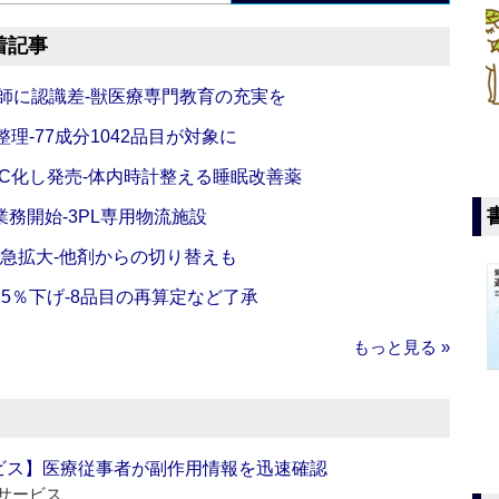
着記事
師に認識差‐獣医療専門教育の充実を
理‐77成分1042品目が対象に
C化し発売‐体内時計整える睡眠改善薬
務開始‐3PL専用物流施設
で急拡大‐他剤からの切り替えも
5％下げ‐8品目の再算定など了承
もっと見る »
ビス】医療従事者が副作用情報を迅速確認
サービス