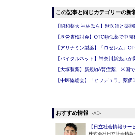
この記事と同じカテゴリーの新
【昭和薬大 神林氏ら】獣医師と薬剤
【厚労省検討会】OTC類似薬で中間整
【アリナミン製薬】「ロゼレム」OT
【バイタルネット】神奈川新拠点が業
【大塚製薬】新規IgA腎症薬、米国
【中医協総会】「ヒフデュラ」薬価1
おすすめ情報
‐AD‐
【日立社会情報サー
株式会社日立社会情報