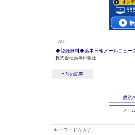
‐AD‐
◆登録無料◆薬事日報メールニュー
株式会社薬事日報社
« 前の記事
購読の
メー