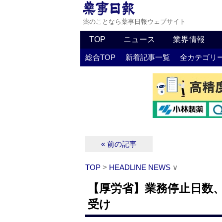
薬のことなら薬事日報ウェブサイト
TOP
ニュース
業界情報
総合TOP
新着記事一覧
全カテゴリ
« 前の記事
TOP
>
HEADLINE NEWS
∨
【厚労省】業務停止日数、
受け