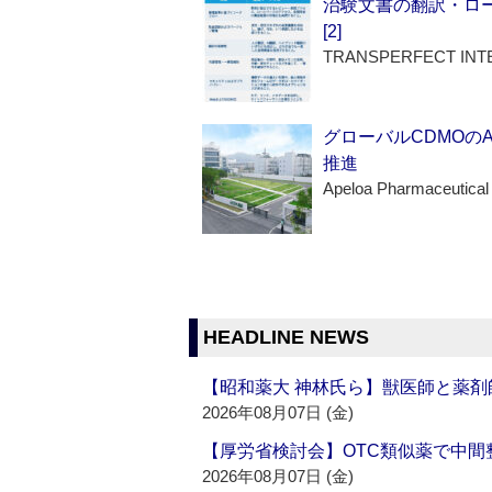
治験文書の翻訳・ロ
[2]
TRANSPERFECT INT
グローバルCDMOの
推進
Apeloa Pharmaceutical
HEADLINE NEWS
【昭和薬大 神林氏ら】獣医師と薬剤
2026年08月07日 (金)
【厚労省検討会】OTC類似薬で中間整
2026年08月07日 (金)