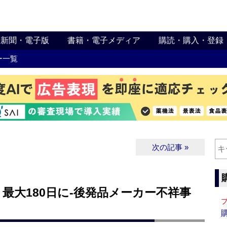
新聞・電子版
書籍・電子メディア
購読・購入・登録
ー一覧
次の記事 »
最大180日に‐後発品メーカー不祥事