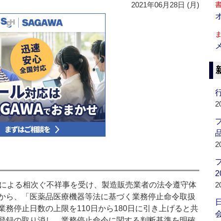
2021年06月28日 (月)
行
2
品
2
2
による相次ぐ不祥事を受け、製造販売業者の法令遵守体
2
から、「医薬品医療機器等法に基づく業務停止命令取扱
務停止日数の上限を110日から180日に引き上げると共
会
登録の取り消し、業務停止命令に関する判断基準を明確