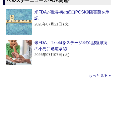
ヘルスデーニュース‐FDA関連‐
米FDAが世界初の経口PCSK9阻害薬を承
認
2026年07月21日 (火)
米FDA、Tzieldをステージ3の1型糖尿病
の小児に迅速承認
2026年07月07日 (火)
もっと見る »