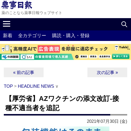
薬のことなら薬事日報ウェブサイト
新着
全カテゴリー
購読・購入・登録
« 前の記事
次の記事 »
TOP
>
HEADLINE NEWS
∨
【厚労省】AZワクチンの添文改訂‐接
種不適当者を追記
2021年07月30日 (金)