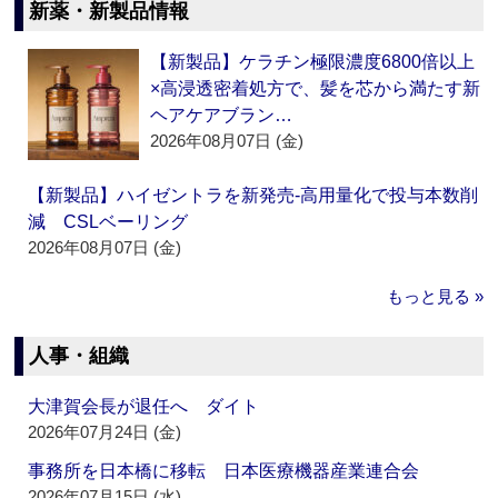
新薬・新製品情報
【新製品】ケラチン極限濃度6800倍以上
×高浸透密着処方で、髪を芯から満たす新
ヘアケアブラン…
2026年08月07日 (金)
【新製品】ハイゼントラを新発売‐高用量化で投与本数削
減 CSLベーリング
2026年08月07日 (金)
もっと見る »
人事・組織
大津賀会長が退任へ ダイト
2026年07月24日 (金)
事務所を日本橋に移転 日本医療機器産業連合会
2026年07月15日 (水)