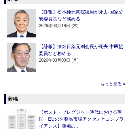
【訃報】松本純元衆院議員が死去‐国家公
安委員長など務める
2026年03月19日 (木)
【訃報】漆畑日薬元副会長が死去‐中医協
委員など務める
2026年03月09日 (月)
もっと見る »
寄稿
【ポスト・ブレグジット時代における英
国・EUの医薬品市場アクセスとコンプラ
イアンス】第4回…