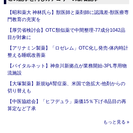
【昭和薬大 神林氏ら】獣医師と薬剤師に認識差‐獣医療専
門教育の充実を
【厚労省検討会】OTC類似薬で中間整理‐77成分1042品
目が対象に
【アリナミン製薬】「ロゼレム」OTC化し発売‐体内時計
整える睡眠改善薬
【バイタルネット】神奈川新拠点が業務開始‐3PL専用物
流施設
【大塚製薬】新規IgA腎症薬、米国で急拡大‐他剤からの
切り替えも
【中医協総会】「ヒフデュラ」薬価15％下げ‐8品目の再
算定など了承
もっと見る »