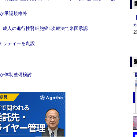
験が承認規格外
、成人の進行性腎細胞癌1次療法で米国承認
2
ミッティーを創設
志が体制整備検討