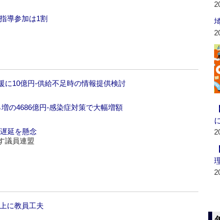
2
指導参加は1割
2
援に10億円‐供給不足時の情報提供検討
増の4686億円‐感染症対策で大幅増額
ル遅延を懸念
2
す議員連盟
2
向上に教員工夫