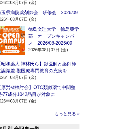
026年08月07日 (金)
埼玉県病院薬剤師会 研修会 2026/09
026年08月07日 (金)
徳島文理大学 徳島薬学
部 オープンキャンパ
ス 2026/08-2026/09
2026年08月07日 (金)
【昭和薬大 神林氏ら】獣医師と薬剤師
に認識差‐獣医療専門教育の充実を
026年08月07日 (金)
【厚労省検討会】OTC類似薬で中間整
理‐77成分1042品目が対象に
026年08月07日 (金)
もっと見る »