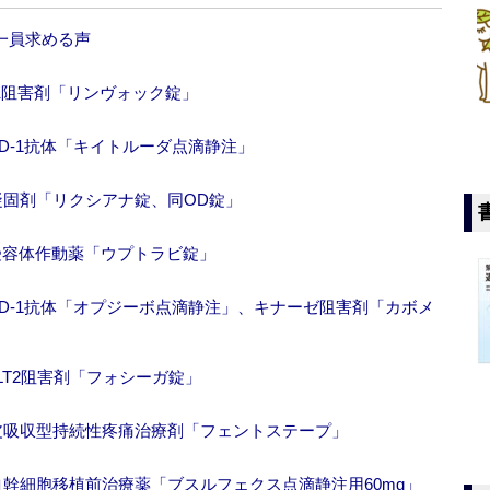
一員求める声
AK阻害剤「リンヴォック錠」
D-1抗体「キイトルーダ点滴静注」
凝固剤「リクシアナ錠、同OD錠」
P受容体作動薬「ウプトラビ錠」
PD-1抗体「オプジーボ点滴静注」、キナーゼ阻害剤「カボメ
LT2阻害剤「フォシーガ錠」
皮吸収型持続性疼痛治療剤「フェントステープ」
血幹細胞移植前治療薬「ブスルフェクス点滴静注用60mg」