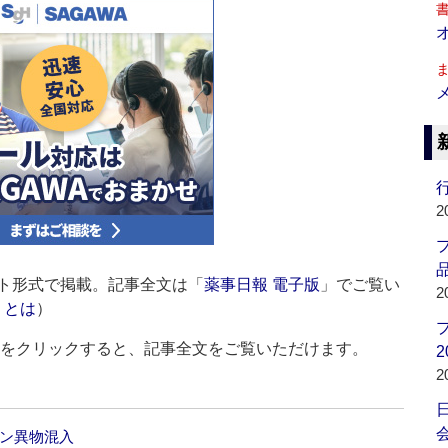
行
2
品
ト形式で掲載。記事全文は「
薬事日報 電子版
」でご覧い
2
」とは
）
ルをクリックすると、記事全文をご覧いただけます。
2
2
会
チン異物混入