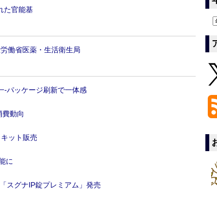
かれた官能基
厚生労働省医薬・生活衛生局
一‐パッケージ刷新で一体感
消費動向
とキット販売
能に
「スグナIP錠プレミアム」発売