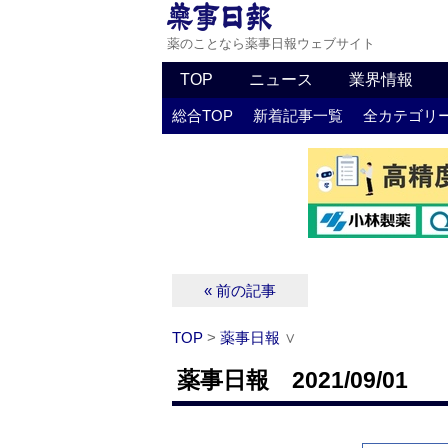
薬のことなら薬事日報ウェブサイト
TOP
ニュース
業界情報
総合TOP
新着記事一覧
全カテゴリ
« 前の記事
TOP
>
薬事日報
∨
薬事日報 2021/09/01