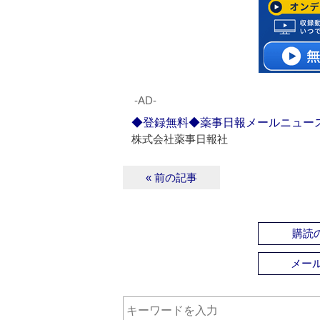
‐AD‐
◆登録無料◆薬事日報メールニュー
株式会社薬事日報社
« 前の記事
購読の
メー