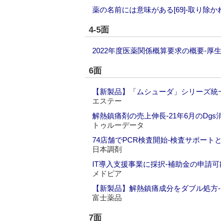
薬の名前には意味がある[69]‐取り除
4-5面
2022年度医薬関係概算要求の概要‐
6面
【新製品】「ムシューダ」シリーズ統
エステー
解熱鎮痛剤の売上伸長‐21年6月のDgs
トゥルーデータ
74店舗でPCR検査開始‐検査サポート
日本調剤
IT導入支援事業に採択‐補助金の申請可
メドピア
【新製品】解熱鎮痛成分をダブル処方‐
富士薬品
7面