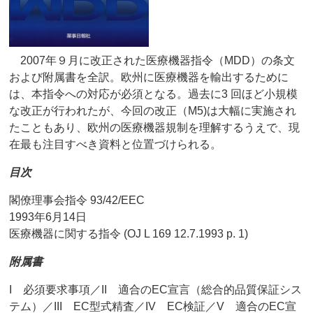
2007年９月に改正された医療機器指令（MDD）の条文
および附属書を全訳。欧州に医療機器を輸出するために
は、本指令への対応が必須となる。過去に3 回ほど小規模
な改正が行われたが、今回の改正（M5)は大幅に実施され
たこともあり、欧州の医療機器規制を理解するうえで、現
在最も注目すべき資料と位置づけられる。
目次
閣僚理事会指令 93/42/EEC
1993年6月14日
医療機器に関する指令 (OJ L 169 12.7.1993 p. 1)
附属書
I 必須要求事項／II 適合のEC宣言（総合的品質保証シス
テム）／III EC型式精査／IV EC検証／V 適合のEC宣