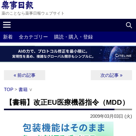
薬のことなら薬事日報ウェブサイト
新着
全カテゴリー
購読・購入・登録
« 前の記事
次の記事 »
TOP
>
書籍
∨
【書籍】改正EU医療機器指令（MDD）
2009年03月03日 (火)