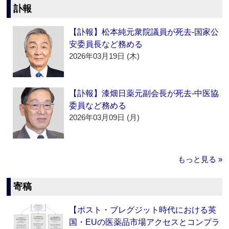
訃報
【訃報】松本純元衆院議員が死去‐国家公
安委員長など務める
2026年03月19日 (木)
【訃報】漆畑日薬元副会長が死去‐中医協
委員など務める
2026年03月09日 (月)
もっと見る »
寄稿
【ポスト・ブレグジット時代における英
国・EUの医薬品市場アクセスとコンプラ