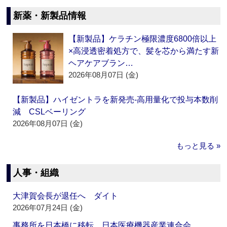
新薬・新製品情報
【新製品】ケラチン極限濃度6800倍以上
×高浸透密着処方で、髪を芯から満たす新
ヘアケアブラン…
2026年08月07日 (金)
【新製品】ハイゼントラを新発売‐高用量化で投与本数削
減 CSLベーリング
2026年08月07日 (金)
もっと見る »
人事・組織
大津賀会長が退任へ ダイト
2026年07月24日 (金)
事務所を日本橋に移転 日本医療機器産業連合会