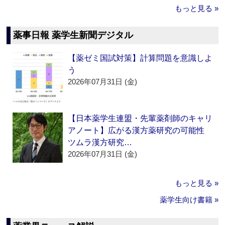
もっと見る »
薬事日報 薬学生新聞デジタル
【薬ゼミ国試対策】計算問題を意識しよ
う
2026年07月31日 (金)
【日本薬学生連盟・先輩薬剤師のキャリ
アノート】広がる漢方薬研究の可能性
ツムラ漢方研究…
2026年07月31日 (金)
もっと見る »
薬学生向け書籍 »