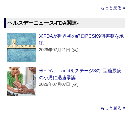
もっと見る »
ヘルスデーニュース‐FDA関連‐
米FDAが世界初の経口PCSK9阻害薬を承
認
2026年07月21日 (火)
米FDA、Tzieldをステージ3の1型糖尿病
の小児に迅速承認
2026年07月07日 (火)
もっと見る »