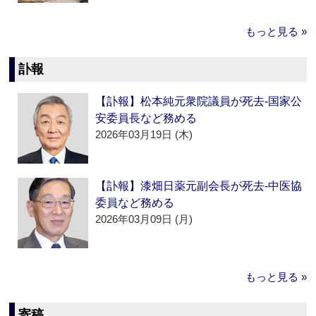
もっと見る »
訃報
【訃報】松本純元衆院議員が死去‐国家公
安委員長など務める
2026年03月19日 (木)
【訃報】漆畑日薬元副会長が死去‐中医協
委員など務める
2026年03月09日 (月)
もっと見る »
寄稿