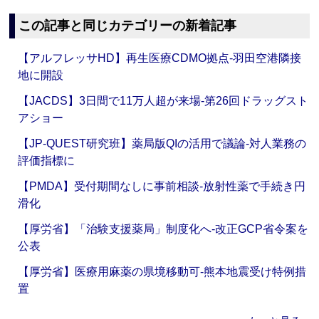
この記事と同じカテゴリーの新着記事
【アルフレッサHD】再生医療CDMO拠点‐羽田空港隣接
地に開設
【JACDS】3日間で11万人超が来場‐第26回ドラッグスト
アショー
【JP-QUEST研究班】薬局版QIの活用で議論‐対人業務の
評価指標に
【PMDA】受付期間なしに事前相談‐放射性薬で手続き円
滑化
【厚労省】「治験支援薬局」制度化へ‐改正GCP省令案を
公表
【厚労省】医療用麻薬の県境移動可‐熊本地震受け特例措
置