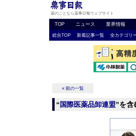
薬のことなら薬事日報ウェブサイト
TOP
ニュース
業界情報
総合TOP
新着記事一覧
全カテゴリ
« 前の一覧
“
国際医薬品卸連盟
”を含