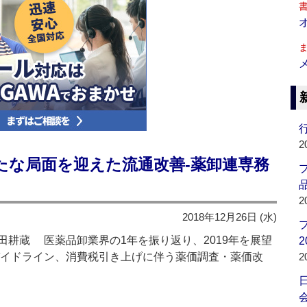
行
2
新たな局面を迎えた流通改善‐薬卸連専務
品
2
2018年12月26日 (水)
耕蔵 医薬品卸業界の1年を振り返り、2019年を展望
2
イドライン、消費税引き上げに伴う薬価調査・薬価改
2
会