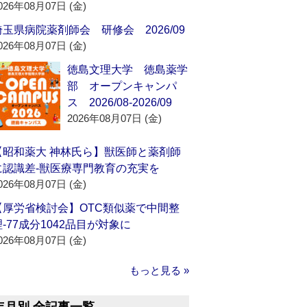
026年08月07日 (金)
埼玉県病院薬剤師会 研修会 2026/09
026年08月07日 (金)
徳島文理大学 徳島薬学
部 オープンキャンパ
ス 2026/08-2026/09
2026年08月07日 (金)
【昭和薬大 神林氏ら】獣医師と薬剤師
に認識差‐獣医療専門教育の充実を
026年08月07日 (金)
【厚労省検討会】OTC類似薬で中間整
理‐77成分1042品目が対象に
026年08月07日 (金)
もっと見る »