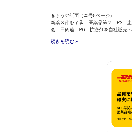
きょうの紙面（本号8ページ）
新薬３件を了承 医薬品第２：P2 患
会 日衛連：P6 抗癌剤を自社販売へ
続きを読む »