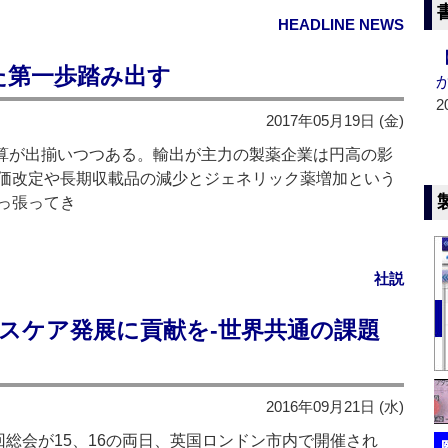
HEADLINE NEWS
た第一歩踏み出す
2
2017年05月19日 (金)
決算が出揃いつつある。輸出が主力の製薬企業は円高の影
価改定や長期収載品の減少とジェネリック薬増加という
っ張ってき
社説
ヘルスケア発展に貢献を‐世界共通の課題
2016年09月21日 (水)
回総会が15、16の両日、英国ロンドン市内で開催され