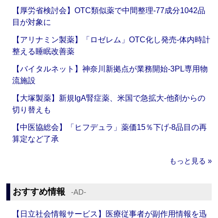
【厚労省検討会】OTC類似薬で中間整理‐77成分1042品
目が対象に
【アリナミン製薬】「ロゼレム」OTC化し発売‐体内時計
整える睡眠改善薬
【バイタルネット】神奈川新拠点が業務開始‐3PL専用物
流施設
【大塚製薬】新規IgA腎症薬、米国で急拡大‐他剤からの
切り替えも
【中医協総会】「ヒフデュラ」薬価15％下げ‐8品目の再
算定など了承
もっと見る »
おすすめ情報
‐AD‐
【日立社会情報サービス】医療従事者が副作用情報を迅