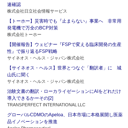
速確認
株式会社日立社会情報サービス
【トーホー】災害時でも『止まらない』事業へ 非常用
発電機で万全のBCP対策
株式会社トーホー
【開催報告】ウェビナー『FSPで変える臨床開発の生産
性』で振り返るFSP戦略
サイネオス・ヘルス・ジャパン株式会社
【サイネオス・ヘルス】世界とつなぐ「翻訳者」に 城
山氏に聞く
サイネオス・ヘルス・ジャパン株式会社
治験文書の翻訳・ローカライゼーションにAIをどれだけ
導入できるかーその[2]
TRANSPERFECT INTERNATIONAL LLC
グローバルCDMOのApeloa、日本市場に本格展開し医薬
品イノベーションを推進