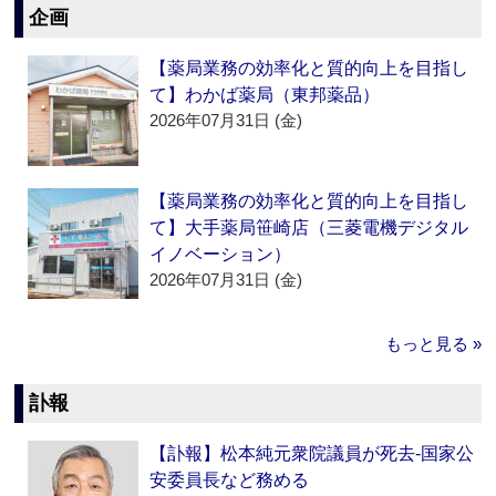
企画
【薬局業務の効率化と質的向上を目指し
て】わかば薬局（東邦薬品）
2026年07月31日 (金)
【薬局業務の効率化と質的向上を目指し
て】大手薬局笹崎店（三菱電機デジタル
イノベーション）
2026年07月31日 (金)
もっと見る »
訃報
【訃報】松本純元衆院議員が死去‐国家公
安委員長など務める