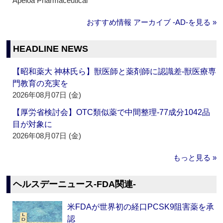
Apeloa Pharmaceutical
おすすめ情報 アーカイブ ‐AD‐を見る »
HEADLINE NEWS
【昭和薬大 神林氏ら】獣医師と薬剤師に認識差‐獣医療専
門教育の充実を
2026年08月07日 (金)
【厚労省検討会】OTC類似薬で中間整理‐77成分1042品
目が対象に
2026年08月07日 (金)
もっと見る »
ヘルスデーニュース‐FDA関連‐
米FDAが世界初の経口PCSK9阻害薬を承
認