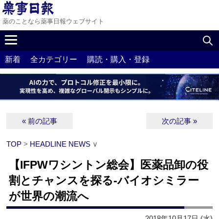
薬のことなら薬事日報ウェブサイト
新着
全カテゴリー
購読・購入・登録
« 前の記事
次の記事 »
TOP
>
HEADLINE NEWS
∨
【IFPWワシントン総会】医薬品卸の役
割とチャンスを探る‐バイオシミラー
が世界の潮流へ
2018年10月17日 (水)