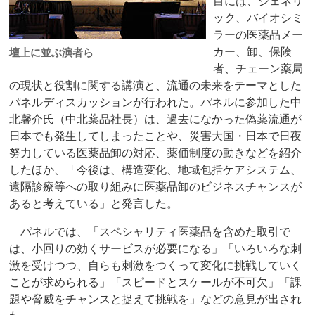
目には、ジェネリ
ック、バイオシミ
ラーの医薬品メー
カー、卸、保険
壇上に並ぶ演者ら
者、チェーン薬局
の現状と役割に関する講演と、流通の未来をテーマとした
パネルディスカッションが行われた。パネルに参加した中
北馨介氏（中北薬品社長）は、過去になかった偽薬流通が
日本でも発生してしまったことや、災害大国・日本で日夜
努力している医薬品卸の対応、薬価制度の動きなどを紹介
したほか、「今後は、構造変化、地域包括ケアシステム、
遠隔診療等への取り組みに医薬品卸のビジネスチャンスが
あると考えている」と発言した。
パネルでは、「スペシャリティ医薬品を含めた取引で
は、小回りの効くサービスが必要になる」「いろいろな刺
激を受けつつ、自らも刺激をつくって変化に挑戦していく
ことが求められる」「スピードとスケールが不可欠」「課
題や脅威をチャンスと捉えて挑戦を」などの意見が出され