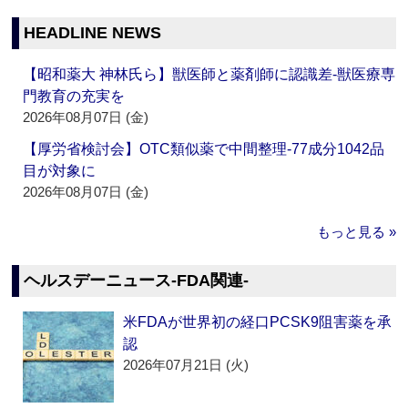
HEADLINE NEWS
【昭和薬大 神林氏ら】獣医師と薬剤師に認識差‐獣医療専
門教育の充実を
2026年08月07日 (金)
【厚労省検討会】OTC類似薬で中間整理‐77成分1042品
目が対象に
2026年08月07日 (金)
もっと見る »
ヘルスデーニュース‐FDA関連‐
米FDAが世界初の経口PCSK9阻害薬を承
認
2026年07月21日 (火)