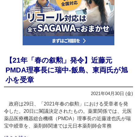
【21年「春の叙勲」発令】近藤元
PMDA理事長に瑞中‐飯島、東両氏が旭
小を受章
2021年04月30日 (金)
政府は29日、「2021年春の叙勲」における受章者を発
令した。20日に閣議決定されたもの。薬業関係では、元医
薬品医療機器総合機構（PMDA）理事長の近藤達也氏が瑞
宝中綬章を、薬剤師関連では元日本薬剤師会常務