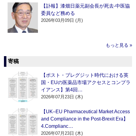
【訃報】漆畑日薬元副会長が死去‐中医協
委員など務める
2026年03月09日 (月)
もっと見る »
寄稿
【ポスト・ブレグジット時代における英
国・EUの医薬品市場アクセスとコンプラ
イアンス】第4回…
2026年07月23日 (木)
【UK–EU Pharmaceutical Market Access
and Compliance in the Post-Brexit Era】
4.Complianc…
2026年07月23日 (木)