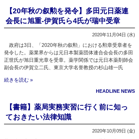
【20年秋の叙勲を発令】多田元日薬連
会長に旭重‐伊賀氏ら4氏が瑞中受章
2020年11月04日 (水)
政府は3日、「2020年秋の叙勲」における勲章受章者を
発令した。薬業界からは元日本製薬団体連合会会長の多田
正世氏が旭日重光章を受章。薬学関係では元日本薬剤師会
副会長の伊賀立二氏、東京大学名誉教授の杉山雄一氏
続きを読む »
HEADLINE NEWS
【書籍】薬局実務実習に行く前に知っ
ておきたい法律知識
2020年10月09日 (金)