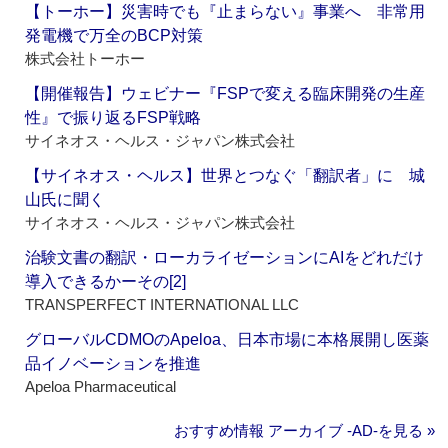
【トーホー】災害時でも『止まらない』事業へ 非常用
発電機で万全のBCP対策
株式会社トーホー
【開催報告】ウェビナー『FSPで変える臨床開発の生産
性』で振り返るFSP戦略
サイネオス・ヘルス・ジャパン株式会社
【サイネオス・ヘルス】世界とつなぐ「翻訳者」に 城
山氏に聞く
サイネオス・ヘルス・ジャパン株式会社
治験文書の翻訳・ローカライゼーションにAIをどれだけ
導入できるかーその[2]
TRANSPERFECT INTERNATIONAL LLC
グローバルCDMOのApeloa、日本市場に本格展開し医薬
品イノベーションを推進
Apeloa Pharmaceutical
おすすめ情報 アーカイブ ‐AD‐を見る »