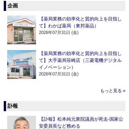
企画
【薬局業務の効率化と質的向上を目指し
て】わかば薬局（東邦薬品）
2026年07月31日 (金)
【薬局業務の効率化と質的向上を目指し
て】大手薬局笹崎店（三菱電機デジタル
イノベーション）
2026年07月31日 (金)
もっと見る »
訃報
【訃報】松本純元衆院議員が死去‐国家公
安委員長など務める