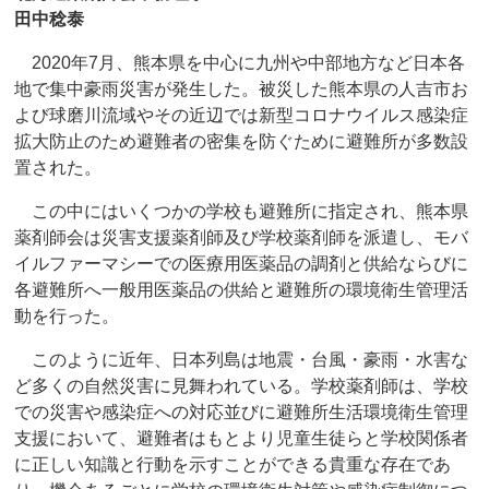
田中稔泰
2020年7月、熊本県を中心に九州や中部地方など日本各
地で集中豪雨災害が発生した。被災した熊本県の人吉市お
よび球磨川流域やその近辺では新型コロナウイルス感染症
拡大防止のため避難者の密集を防ぐために避難所が多数設
置された。
この中にはいくつかの学校も避難所に指定され、熊本県
薬剤師会は災害支援薬剤師及び学校薬剤師を派遣し、モバ
イルファーマシーでの医療用医薬品の調剤と供給ならびに
各避難所へ一般用医薬品の供給と避難所の環境衛生管理活
動を行った。
このように近年、日本列島は地震・台風・豪雨・水害な
ど多くの自然災害に見舞われている。学校薬剤師は、学校
での災害や感染症への対応並びに避難所生活環境衛生管理
支援において、避難者はもとより児童生徒らと学校関係者
に正しい知識と行動を示すことができる貴重な存在であ