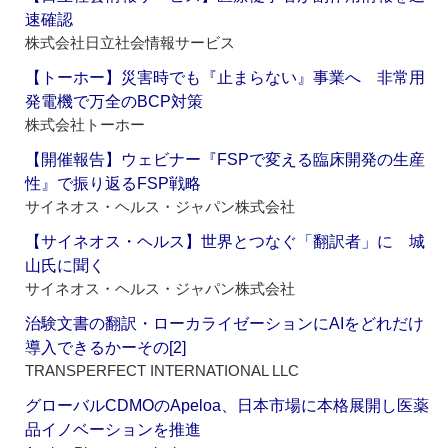
速確認
株式会社日立社会情報サービス
【トーホー】災害時でも『止まらない』事業へ 非常用
発電機で万全のBCP対策
株式会社トーホー
【開催報告】ウェビナー『FSPで変える臨床開発の生産
性』で振り返るFSP戦略
サイネオス・ヘルス・ジャパン株式会社
【サイネオス・ヘルス】世界とつなぐ「翻訳者」に 城
山氏に聞く
サイネオス・ヘルス・ジャパン株式会社
治験文書の翻訳・ローカライゼーションにAIをどれだけ
導入できるかーその[2]
TRANSPERFECT INTERNATIONAL LLC
グローバルCDMOのApeloa、日本市場に本格展開し医薬
品イノベーションを推進