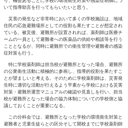
り、機会あるごとに学校の環境衛生対策や感染症制御につ
いて指導助言を行ってもらいたいと思う。
災害の発生など非常時において多くの学校施設は、地域
住民の応急避難場所としての役割も果たすことが想定され
ている。被災後、避難所が設置されれば、薬剤師は医療チ
ームの一員として避難者への医薬品の供給や相談等を行う
こととなるが、同時に避難所での衛生管理や避難者の感染
症対策も行う。
特に学校薬剤師は担当校が避難所となった場合、避難所
の公衆衛生活動に積極的に参画し、指導的役割を果たすこ
とが望ましいと考える。そのために学校薬剤師は、災害発
生時に適切な活動が行えるよう平素から学校における災害
対策・避難所運営マニュアルの確認や見直しを行い、担当
校が避難所となった場合の協力体制についての学校側と協
議しておくことが重要になる。
この分科会では、避難所となった学校の環境衛生対策と
避難者と児童生徒らとの区分そして開校までに学校薬剤師