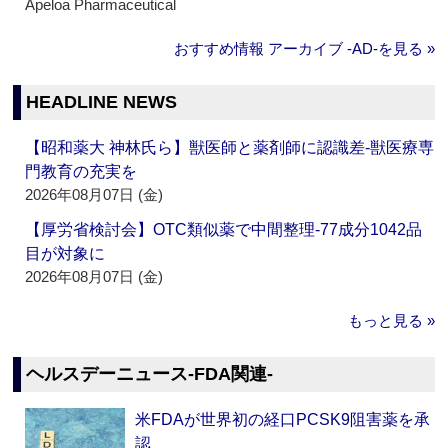
Apeloa Pharmaceutical
おすすめ情報 アーカイブ ‐AD‐を見る »
HEADLINE NEWS
【昭和薬大 神林氏ら】獣医師と薬剤師に認識差‐獣医療専
門教育の充実を
2026年08月07日 (金)
【厚労省検討会】OTC類似薬で中間整理‐77成分1042品
目が対象に
2026年08月07日 (金)
もっと見る »
ヘルスデーニュース‐FDA関連‐
米FDAが世界初の経口PCSK9阻害薬を承
認