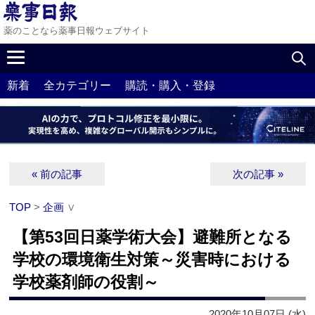
薬のことなら薬事日報ウェブサイト
新着
全カテゴリー
購読・購入・登録
« 前の記事
次の記事 »
TOP
>
企画
∨
【第53回日薬学術大会】避難所となる
学校の環境衛生対策～災害時における
学校薬剤師の役割～
2020年10月07日 (水)