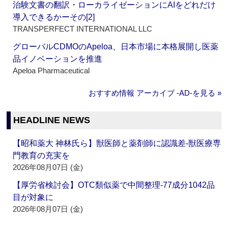
治験文書の翻訳・ローカライゼーションにAIをどれだけ
導入できるかーその[2]
TRANSPERFECT INTERNATIONAL LLC
グローバルCDMOのApeloa、日本市場に本格展開し医薬
品イノベーションを推進
Apeloa Pharmaceutical
おすすめ情報 アーカイブ ‐AD‐を見る »
HEADLINE NEWS
【昭和薬大 神林氏ら】獣医師と薬剤師に認識差‐獣医療専
門教育の充実を
2026年08月07日 (金)
【厚労省検討会】OTC類似薬で中間整理‐77成分1042品
目が対象に
2026年08月07日 (金)