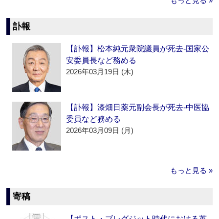
もっと見る »
訃報
【訃報】松本純元衆院議員が死去‐国家公
安委員長など務める
2026年03月19日 (木)
【訃報】漆畑日薬元副会長が死去‐中医協
委員など務める
2026年03月09日 (月)
もっと見る »
寄稿
【ポスト・ブレグジット時代における英