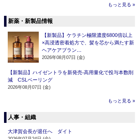
もっと見る »
新薬・新製品情報
【新製品】ケラチン極限濃度6800倍以上
×高浸透密着処方で、髪を芯から満たす新
ヘアケアブラン…
2026年08月07日 (金)
【新製品】ハイゼントラを新発売‐高用量化で投与本数削
減 CSLベーリング
2026年08月07日 (金)
もっと見る »
人事・組織
大津賀会長が退任へ ダイト
2026年07月24日 (金)