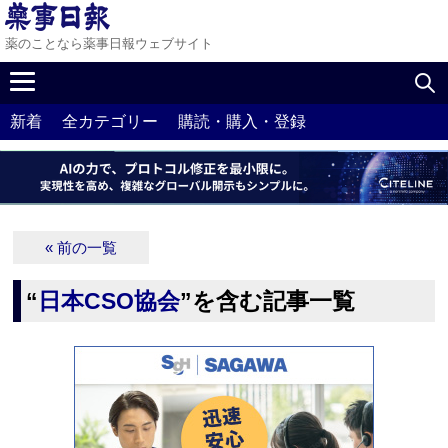
薬のことなら薬事日報ウェブサイト
新着
全カテゴリー
購読・購入・登録
« 前の一覧
“
日本CSO協会
”を含む記事一覧