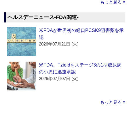
もっと見る »
ヘルスデーニュース‐FDA関連‐
米FDAが世界初の経口PCSK9阻害薬を承
認
2026年07月21日 (火)
米FDA、Tzieldをステージ3の1型糖尿病
の小児に迅速承認
2026年07月07日 (火)
もっと見る »