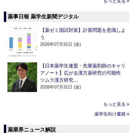
もっと見る »
薬事日報 薬学生新聞デジタル
【薬ゼミ国試対策】計算問題を意識しよ
う
2026年07月31日 (金)
【日本薬学生連盟・先輩薬剤師のキャリ
アノート】広がる漢方薬研究の可能性
ツムラ漢方研究…
2026年07月31日 (金)
もっと見る »
薬学生向け書籍 »
薬業界ニュース解説