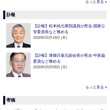
もっと見る »
訃報
【訃報】松本純元衆院議員が死去‐国家公
安委員長など務める
2026年03月19日 (木)
【訃報】漆畑日薬元副会長が死去‐中医協
委員など務める
2026年03月09日 (月)
もっと見る »
寄稿