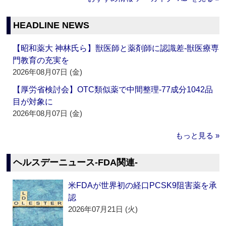
HEADLINE NEWS
【昭和薬大 神林氏ら】獣医師と薬剤師に認識差‐獣医療専
門教育の充実を
2026年08月07日 (金)
【厚労省検討会】OTC類似薬で中間整理‐77成分1042品
目が対象に
2026年08月07日 (金)
もっと見る »
ヘルスデーニュース‐FDA関連‐
米FDAが世界初の経口PCSK9阻害薬を承
認
2026年07月21日 (火)