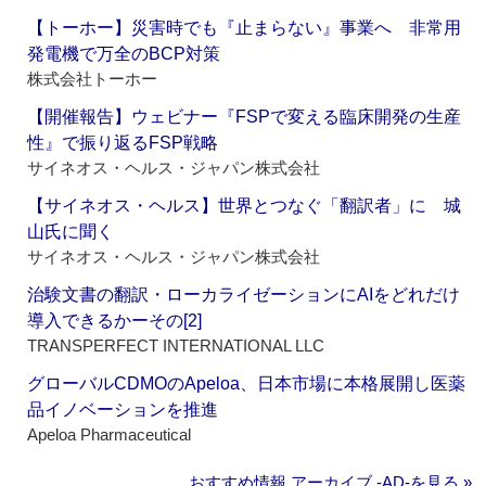
【トーホー】災害時でも『止まらない』事業へ 非常用
発電機で万全のBCP対策
株式会社トーホー
【開催報告】ウェビナー『FSPで変える臨床開発の生産
性』で振り返るFSP戦略
サイネオス・ヘルス・ジャパン株式会社
【サイネオス・ヘルス】世界とつなぐ「翻訳者」に 城
山氏に聞く
サイネオス・ヘルス・ジャパン株式会社
治験文書の翻訳・ローカライゼーションにAIをどれだけ
導入できるかーその[2]
TRANSPERFECT INTERNATIONAL LLC
グローバルCDMOのApeloa、日本市場に本格展開し医薬
品イノベーションを推進
Apeloa Pharmaceutical
おすすめ情報 アーカイブ ‐AD‐を見る »