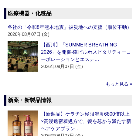
医療機器・化粧品
各社の「令和8年熊本地震」被災地への支援（順位不動）
2026年08月07日 (金)
【西川】「SUMMER BREATHING
2026」を開催‐森ビルホスピタリティーコ
ーポレーションとエステ…
2026年08月07日 (金)
もっと見る »
新薬・新製品情報
【新製品】ケラチン極限濃度6800倍以上
×高浸透密着処方で、髪を芯から満たす新
ヘアケアブラン…
2026年08月07日 (金)