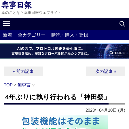
薬のことなら薬事日報ウェブサイト
新着
全カテゴリー
購読・購入・登録
« 前の記事
次の記事 »
TOP
>
無季言
∨
4年ぶりに執り行われる「神田祭」
2023年04月10日 (月)