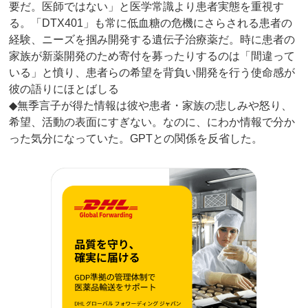
要だ。医師ではない」と医学常識より患者実態を重視す
る。「DTX401」も常に低血糖の危機にさらされる患者の
経験、ニーズを掴み開発する遺伝子治療薬だ。時に患者の
家族が新薬開発のため寄付を募ったりするのは「間違って
いる」と憤り、患者らの希望を背負い開発を行う使命感が
彼の語りにほとばしる
◆無季言子が得た情報は彼や患者・家族の悲しみや怒り、
希望、活動の表面にすぎない。なのに、にわか情報で分か
った気分になっていた。GPTとの関係を反省した。