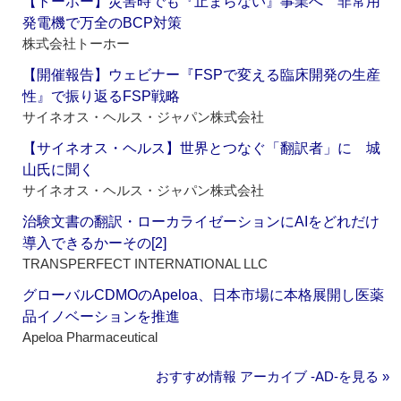
【トーホー】災害時でも『止まらない』事業へ 非常用
発電機で万全のBCP対策
株式会社トーホー
【開催報告】ウェビナー『FSPで変える臨床開発の生産
性』で振り返るFSP戦略
サイネオス・ヘルス・ジャパン株式会社
【サイネオス・ヘルス】世界とつなぐ「翻訳者」に 城
山氏に聞く
サイネオス・ヘルス・ジャパン株式会社
治験文書の翻訳・ローカライゼーションにAIをどれだけ
導入できるかーその[2]
TRANSPERFECT INTERNATIONAL LLC
グローバルCDMOのApeloa、日本市場に本格展開し医薬
品イノベーションを推進
Apeloa Pharmaceutical
おすすめ情報 アーカイブ ‐AD‐を見る »