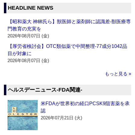
HEADLINE NEWS
【昭和薬大 神林氏ら】獣医師と薬剤師に認識差‐獣医療専
門教育の充実を
2026年08月07日 (金)
【厚労省検討会】OTC類似薬で中間整理‐77成分1042品
目が対象に
2026年08月07日 (金)
もっと見る »
ヘルスデーニュース‐FDA関連‐
米FDAが世界初の経口PCSK9阻害薬を承
認
2026年07月21日 (火)