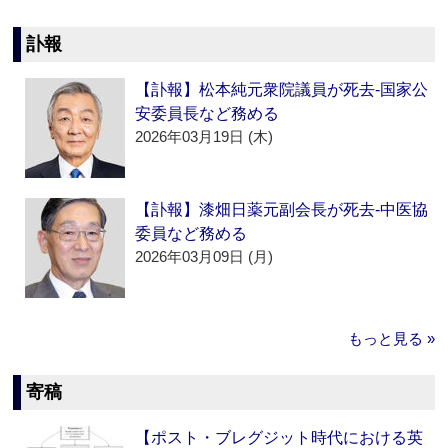
訃報
【訃報】松本純元衆院議員が死去‐国家公
安委員長など務める
2026年03月19日 (木)
【訃報】漆畑日薬元副会長が死去‐中医協
委員など務める
2026年03月09日 (月)
もっと見る »
寄稿
【ポスト・ブレグジット時代における英