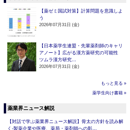
【薬ゼミ国試対策】計算問題を意識しよ
う
2026年07月31日 (金)
【日本薬学生連盟・先輩薬剤師のキャリ
アノート】広がる漢方薬研究の可能性
ツムラ漢方研究…
2026年07月31日 (金)
もっと見る »
薬学生向け書籍 »
薬業界ニュース解説
【対話で学ぶ薬業界ニュース解説】骨太の方針を読み解
く‐製薬企業や医療、薬局・薬剤師への影…