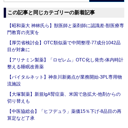
この記事と同じカテゴリーの新着記事
【昭和薬大 神林氏ら】獣医師と薬剤師に認識差‐獣医療専
門教育の充実を
【厚労省検討会】OTC類似薬で中間整理‐77成分1042品
目が対象に
【アリナミン製薬】「ロゼレム」OTC化し発売‐体内時計
整える睡眠改善薬
【バイタルネット】神奈川新拠点が業務開始‐3PL専用物
流施設
【大塚製薬】新規IgA腎症薬、米国で急拡大‐他剤からの
切り替えも
【中医協総会】「ヒフデュラ」薬価15％下げ‐8品目の再
算定など了承