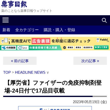
薬のことなら薬事日報ウェブサイト
新着
全カテゴリー
購読・購入・登録
« 前の記事
次の記事 »
TOP
>
HEADLINE NEWS
∨
【厚労省】ファイザーの免疫抑制剤登
場‐24日付で17品目収載
2023年05月19日 (金)