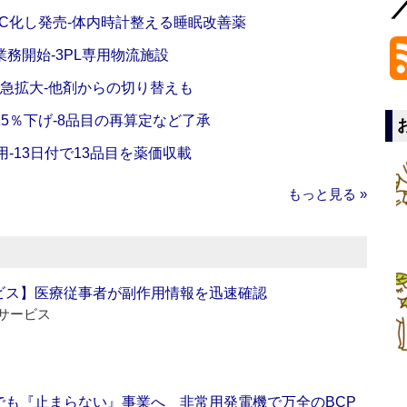
C化し発売‐体内時計整える睡眠改善薬
務開始‐3PL専用物流施設
で急拡大‐他剤からの切り替えも
5％下げ‐8品目の再算定など了承
‐13日付で13品目を薬価収載
もっと見る »
ビス】医療従事者が副作用情報を迅速確認
サービス
でも『止まらない』事業へ 非常用発電機で万全のBCP