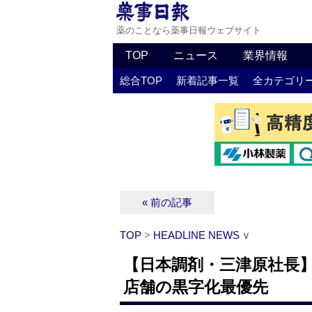
薬のことなら薬事日報ウェブサイト
TOP
ニュース
業界情報
総合TOP
新着記事一覧
全カテゴリ
« 前の記事
TOP
>
HEADLINE NEWS
∨
【日本調剤・三津原社長】
店舗の黒字化最優先