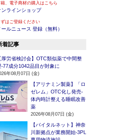
書籍、電子商材の購入はこちら
オンラインショップ
まずはご登録ください
メールニュース 登録（無料）
新着記事
【厚労省検討会】OTC類似薬で中間整
理‐77成分1042品目が対象に
026年08月07日 (金)
【アリナミン製薬】「ロ
ゼレム」OTC化し発売‐
体内時計整える睡眠改善
薬
2026年08月07日 (金)
【バイタルネット】神奈
川新拠点が業務開始‐3PL
専用物流施設