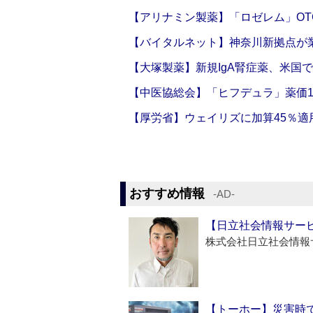
【アリナミン製薬】「ロゼレム」OT
【バイタルネット】神奈川新拠点が業
【大塚製薬】新規IgA腎症薬、米国
【中医協総会】「ヒフデュラ」薬価1
【厚労省】ウェイリズに加算45％適用
おすすめ情報
‐AD‐
【日立社会情報サー
株式会社日立社会情報
【トーホー】災害時