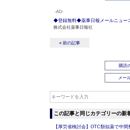
‐AD‐
◆登録無料◆薬事日報メールニュー
株式会社薬事日報社
« 前の記事
購読の
メー
この記事と同じカテゴリーの新
【厚労省検討会】OTC類似薬で中間整