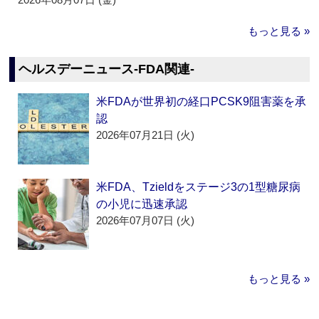
もっと見る »
ヘルスデーニュース‐FDA関連‐
米FDAが世界初の経口PCSK9阻害薬を承
認
2026年07月21日 (火)
米FDA、Tzieldをステージ3の1型糖尿病
の小児に迅速承認
2026年07月07日 (火)
もっと見る »