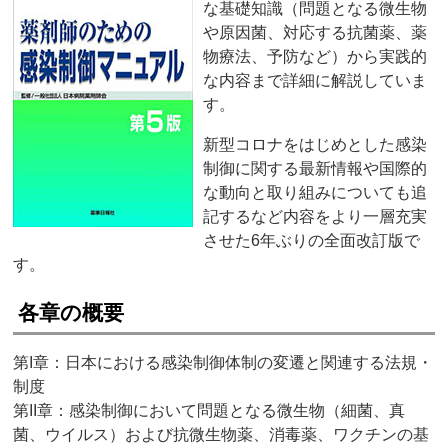
な基礎知識（問題となる微生物
や原因菌、対応する抗菌薬、薬
物療法、予防など）から実践的
な内容まで詳細に解説していま
す。
新型コロナをはじめとした感染
制御に関する最新情報や国際的
な動向と取り組みについても追
記するなど内容をより一層充実
させた6年ぶりの全面改訂版で
す。
各章の概要
第I章：日本における感染制御体制の変遷と関連する法規・
制度
第II章：感染制御において問題となる微生物（細菌、真
菌、ウイルス）および抗微生物薬、消毒薬、ワクチンの基