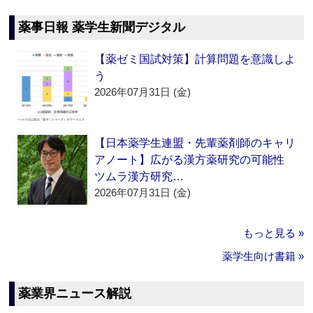
薬事日報 薬学生新聞デジタル
【薬ゼミ国試対策】計算問題を意識しよ
う
2026年07月31日 (金)
【日本薬学生連盟・先輩薬剤師のキャリ
アノート】広がる漢方薬研究の可能性
ツムラ漢方研究…
2026年07月31日 (金)
もっと見る »
薬学生向け書籍 »
薬業界ニュース解説