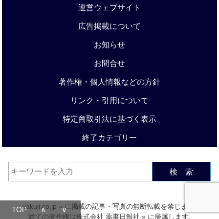
運営ウェブサイト
広告掲載について
お知らせ
お問合せ
著作権・個人情報などの方針
リンク・引用について
特定商取引法に基づく表示
終了カテゴリー
検 索
yakuji.co.jp
» に掲載の記事・写真の無断転載を禁じます.
TOP
∧
∨
総ての著作権は
株式会社 薬事日報社
» に帰属します.