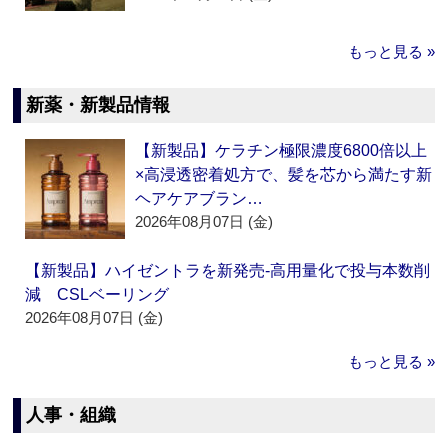
もっと見る »
新薬・新製品情報
【新製品】ケラチン極限濃度6800倍以上
×高浸透密着処方で、髪を芯から満たす新
ヘアケアブラン…
2026年08月07日 (金)
【新製品】ハイゼントラを新発売‐高用量化で投与本数削
減 CSLベーリング
2026年08月07日 (金)
もっと見る »
人事・組織