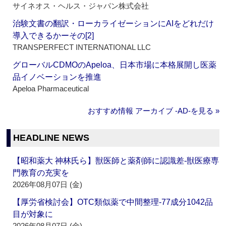
サイネオス・ヘルス・ジャパン株式会社
治験文書の翻訳・ローカライゼーションにAIをどれだけ
導入できるかーその[2]
TRANSPERFECT INTERNATIONAL LLC
グローバルCDMOのApeloa、日本市場に本格展開し医薬
品イノベーションを推進
Apeloa Pharmaceutical
おすすめ情報 アーカイブ ‐AD‐を見る »
HEADLINE NEWS
【昭和薬大 神林氏ら】獣医師と薬剤師に認識差‐獣医療専
門教育の充実を
2026年08月07日 (金)
【厚労省検討会】OTC類似薬で中間整理‐77成分1042品
目が対象に
2026年08月07日 (金)