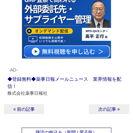
‐AD‐
◆登録無料◆薬事日報メールニュース 業界情報を配
信！
株式会社薬事日報社
« 前の記事
次の記事 »
購読の申込み（新聞 / 電子版）