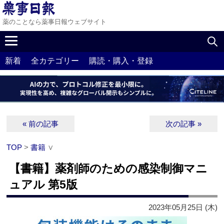
薬のことなら薬事日報ウェブサイト
新着
全カテゴリー
購読・購入・登録
« 前の記事
次の記事 »
TOP
>
書籍
∨
【書籍】薬剤師のための感染制御マニ
ュアル 第5版
2023年05月25日 (木)