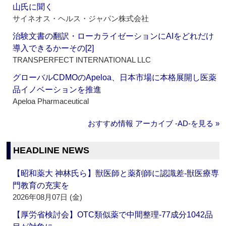
山氏に聞く
サイネオス・ヘルス・ジャパン株式会社
治験文書の翻訳・ローカライゼーションにAIをどれだけ
導入できるかーその[2]
TRANSPERFECT INTERNATIONAL LLC
グローバルCDMOのApeloa、日本市場に本格展開し医薬
品イノベーションを推進
Apeloa Pharmaceutical
おすすめ情報 アーカイブ ‐AD‐を見る »
HEADLINE NEWS
【昭和薬大 神林氏ら】獣医師と薬剤師に認識差‐獣医療専
門教育の充実を
2026年08月07日 (金)
【厚労省検討会】OTC類似薬で中間整理‐77成分1042品