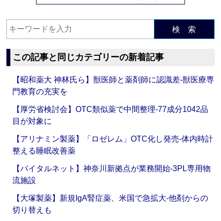
検 索
この記事と同じカテゴリーの新着記事
【昭和薬大 神林氏ら】獣医師と薬剤師に認識差‐獣医療専
門教育の充実を
【厚労省検討会】OTC類似薬で中間整理‐77成分1042品
目が対象に
【アリナミン製薬】「ロゼレム」OTC化し発売‐体内時計
整える睡眠改善薬
【バイタルネット】神奈川新拠点が業務開始‐3PL専用物
流施設
【大塚製薬】新規IgA腎症薬、米国で急拡大‐他剤からの
切り替えも