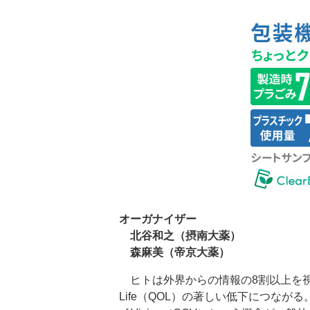
オーガナイザー
北谷和之（摂南大薬）
森麻美（帝京大薬）
ヒトは外界からの情報の8割以上を視覚か
Life（QOL）の著しい低下につながる