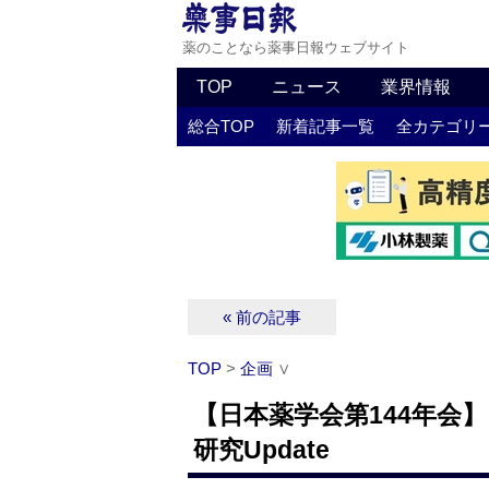
薬のことなら薬事日報ウェブサイト
TOP
ニュース
業界情報
総合TOP
新着記事一覧
全カテゴリ
« 前の記事
TOP
>
企画
∨
【日本薬学会第144年会
研究Update