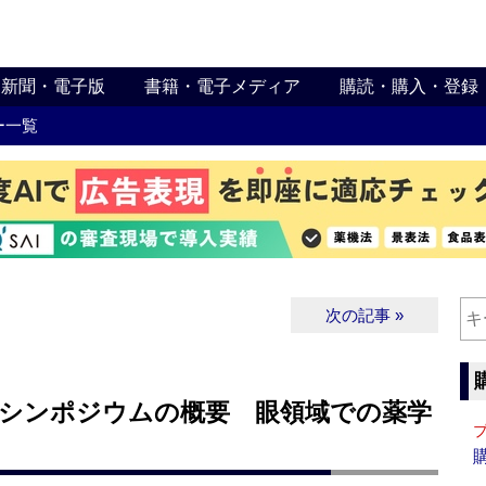
新聞・電子版
書籍・電子メディア
購読・購入・登録
ー一覧
次の記事 »
】シンポジウムの概要 眼領域での薬学