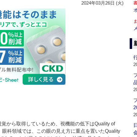
2024年03月26日 (火)
行
2
品
2
2
2
ら取得しているため、視機能の低下はQuality of
。眼科領域では、この眼の見え方に重点を置いたQuality
会