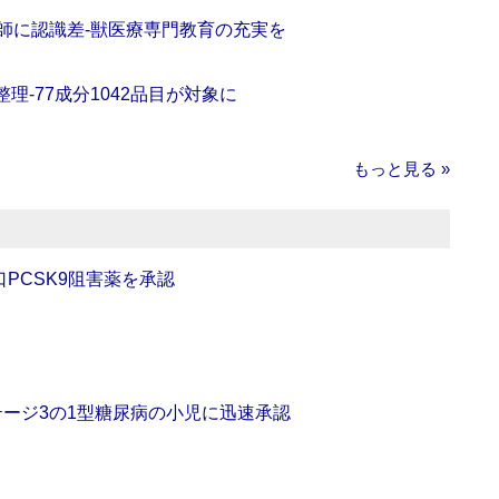
師に認識差‐獣医療専門教育の充実を
理‐77成分1042品目が対象に
もっと見る »
口PCSK9阻害薬を承認
をステージ3の1型糖尿病の小児に迅速承認