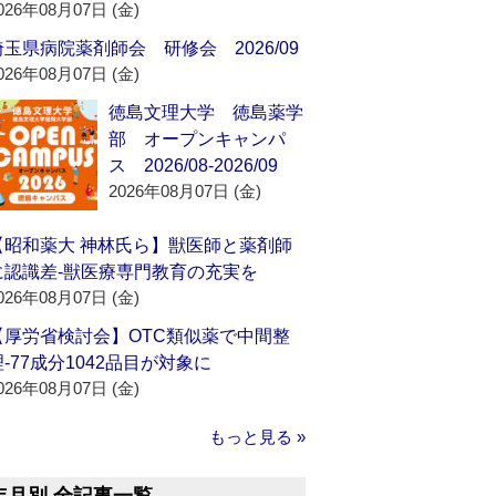
026年08月07日 (金)
埼玉県病院薬剤師会 研修会 2026/09
026年08月07日 (金)
徳島文理大学 徳島薬学
部 オープンキャンパ
ス 2026/08-2026/09
2026年08月07日 (金)
【昭和薬大 神林氏ら】獣医師と薬剤師
に認識差‐獣医療専門教育の充実を
026年08月07日 (金)
【厚労省検討会】OTC類似薬で中間整
理‐77成分1042品目が対象に
026年08月07日 (金)
もっと見る »