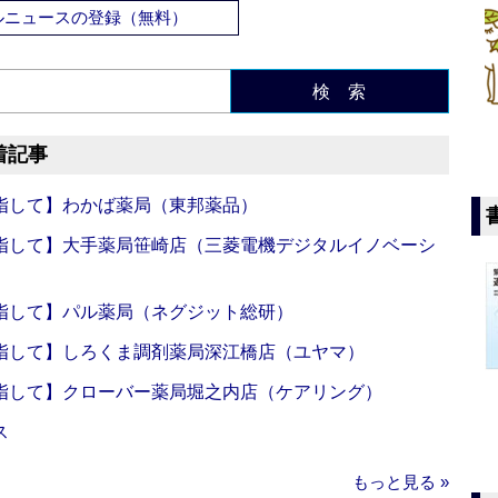
ルニュースの登録（無料）
検 索
着記事
指して】わかば薬局（東邦薬品）
指して】大手薬局笹崎店（三菱電機デジタルイノベーシ
指して】パル薬局（ネグジット総研）
指して】しろくま調剤薬局深江橋店（ユヤマ）
指して】クローバー薬局堀之内店（ケアリング）
ス
もっと見る »