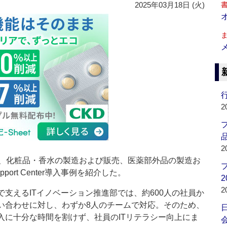
2025年03月18日 (火)
行
2
品
2
、化粧品・香水の製造および販売、医薬部外品の製造お
port Center導入事例を紹介した。
2
2
支えるITイノベーション推進部では、約600人の社員か
問い合わせに対し、わずか8人のチームで対応。そのため、
入に十分な時間を割けず、社員のITリテラシー向上にま
会