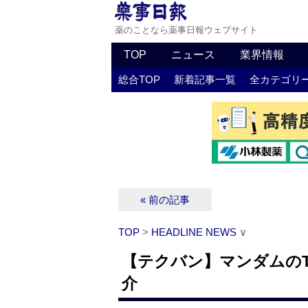
薬のことなら薬事日報ウェブサイト
TOP
ニュース
業界情報
総合TOP
新着記事一覧
全カテゴリ
« 前の記事
TOP
>
HEADLINE NEWS
∨
【テクバン】マンダムのTech
介