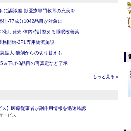
師に認識差‐獣医療専門教育の充実を
理‐77成分1042品目が対象に
C化し発売‐体内時計整える睡眠改善薬
務開始‐3PL専用物流施設
で急拡大‐他剤からの切り替えも
5％下げ‐8品目の再算定など了承
もっと見る »
ビス】医療従事者が副作用情報を迅速確認
サービス