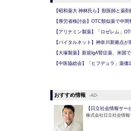
【昭和薬大 神林氏ら】獣医師と薬剤
【厚労省検討会】OTC類似薬で中間整
【アリナミン製薬】「ロゼレム」OT
【バイタルネット】神奈川新拠点が業
【大塚製薬】新規IgA腎症薬、米国
【中医協総会】「ヒフデュラ」薬価1
おすすめ情報
‐AD‐
【日立社会情報サー
株式会社日立社会情報