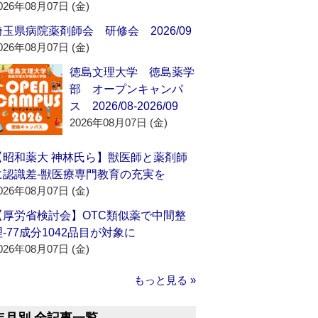
026年08月07日 (金)
埼玉県病院薬剤師会 研修会 2026/09
026年08月07日 (金)
徳島文理大学 徳島薬学
部 オープンキャンパ
ス 2026/08-2026/09
2026年08月07日 (金)
【昭和薬大 神林氏ら】獣医師と薬剤師
に認識差‐獣医療専門教育の充実を
026年08月07日 (金)
【厚労省検討会】OTC類似薬で中間整
理‐77成分1042品目が対象に
026年08月07日 (金)
もっと見る »