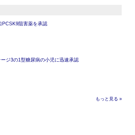
口PCSK9阻害薬を承認
をステージ3の1型糖尿病の小児に迅速承認
もっと見る »