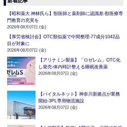
新着記事
【昭和薬大 神林氏ら】獣医師と薬剤師に認識差‐獣医療専
門教育の充実を
2026年08月07日 (金)
【厚労省検討会】OTC類似薬で中間整理‐77成分1042品
目が対象に
2026年08月07日 (金)
【アリナミン製薬】「ロゼレム」OTC化
し発売‐体内時計整える睡眠改善薬
2026年08月07日 (金)
【バイタルネット】神奈川新拠点が業務
開始‐3PL専用物流施設
2026年08月07日 (金)