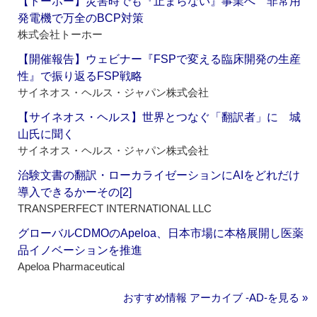
【トーホー】災害時でも『止まらない』事業へ 非常用
発電機で万全のBCP対策
株式会社トーホー
【開催報告】ウェビナー『FSPで変える臨床開発の生産
性』で振り返るFSP戦略
サイネオス・ヘルス・ジャパン株式会社
【サイネオス・ヘルス】世界とつなぐ「翻訳者」に 城
山氏に聞く
サイネオス・ヘルス・ジャパン株式会社
治験文書の翻訳・ローカライゼーションにAIをどれだけ
導入できるかーその[2]
TRANSPERFECT INTERNATIONAL LLC
グローバルCDMOのApeloa、日本市場に本格展開し医薬
品イノベーションを推進
Apeloa Pharmaceutical
おすすめ情報 アーカイブ ‐AD‐を見る »