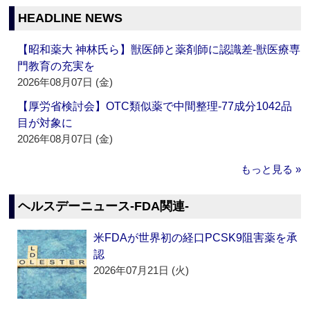
HEADLINE NEWS
【昭和薬大 神林氏ら】獣医師と薬剤師に認識差‐獣医療専
門教育の充実を
2026年08月07日 (金)
【厚労省検討会】OTC類似薬で中間整理‐77成分1042品
目が対象に
2026年08月07日 (金)
もっと見る »
ヘルスデーニュース‐FDA関連‐
米FDAが世界初の経口PCSK9阻害薬を承
認
2026年07月21日 (火)