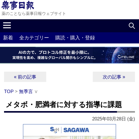
薬のことなら薬事日報ウェブサイト
新着
全カテゴリー
購読・購入・登録
« 前の記事
次の記事 »
TOP
>
無季言
∨
メタボ・肥満者に対する指導に課題
2025年03月28日 (金)