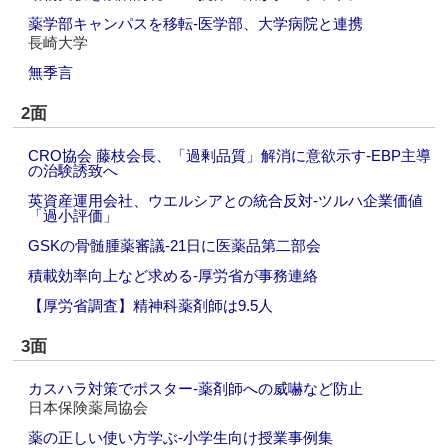
薬学部キャンパスを移転‐医学部、大学病院と連携
長崎大学
無季言
2面
CRO協会 藤枝会長、「過剰品質」解消に意欲示す‐EBP主導
の治験誘致へ
英資産運用会社、ウエルシアとの統合反対‐ツルハ企業価値
「過小評価」
GSKの骨髄腫薬審議‐21日に医薬品第二部会
積載効率向上など求める‐厚労省が事務連絡
【厚労省調査】精神科薬剤師は9.5人
3面
カスハラ対策でポスター‐薬剤師への威嚇など防止
日本保険薬局協会
薬の正しい使い方学ぶ‐小学生向け授業事例集