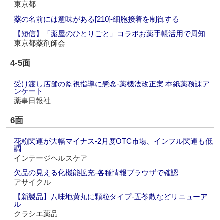
東京都
薬の名前には意味がある[210]‐細胞接着を制御する
【短信】「薬屋のひとりごと」コラボお薬手帳活用で周知
東京都薬剤師会
4-5面
受け渡し店舗の監視指導に懸念‐薬機法改正案 本紙薬務課ア
ンケート
薬事日報社
6面
花粉関連が大幅マイナス‐2月度OTC市場、インフル関連も低
調
インテージヘルスケア
欠品の見える化機能拡充‐各種情報ブラウザで確認
アサイクル
【新製品】八味地黄丸に顆粒タイプ‐五苓散などリニューア
ル
クラシエ薬品