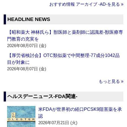
おすすめ情報 アーカイブ ‐AD‐を見る »
HEADLINE NEWS
【昭和薬大 神林氏ら】獣医師と薬剤師に認識差‐獣医療専
門教育の充実を
2026年08月07日 (金)
【厚労省検討会】OTC類似薬で中間整理‐77成分1042品
目が対象に
2026年08月07日 (金)
もっと見る »
ヘルスデーニュース‐FDA関連‐
米FDAが世界初の経口PCSK9阻害薬を承
認
2026年07月21日 (火)