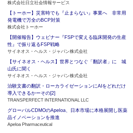
株式会社日立社会情報サービス
【トーホー】災害時でも『止まらない』事業へ 非常用
発電機で万全のBCP対策
株式会社トーホー
【開催報告】ウェビナー『FSPで変える臨床開発の生産
性』で振り返るFSP戦略
サイネオス・ヘルス・ジャパン株式会社
【サイネオス・ヘルス】世界とつなぐ「翻訳者」に 城
山氏に聞く
サイネオス・ヘルス・ジャパン株式会社
治験文書の翻訳・ローカライゼーションにAIをどれだけ
導入できるかーその[2]
TRANSPERFECT INTERNATIONAL LLC
グローバルCDMOのApeloa、日本市場に本格展開し医薬
品イノベーションを推進
Apeloa Pharmaceutical