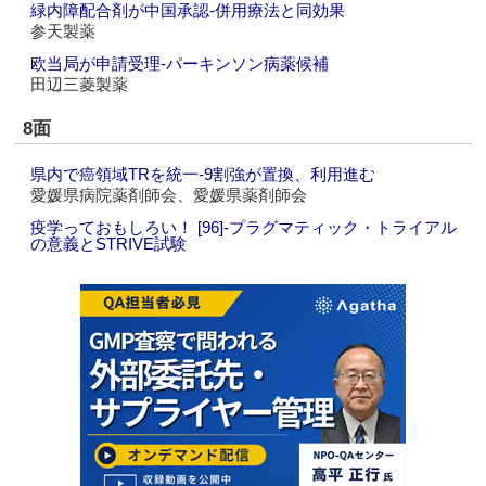
緑内障配合剤が中国承認‐併用療法と同効果
参天製薬
欧当局が申請受理‐パーキンソン病薬候補
田辺三菱製薬
8面
県内で癌領域TRを統一‐9割強が置換、利用進む
愛媛県病院薬剤師会、愛媛県薬剤師会
疫学っておもしろい！ [96]‐プラグマティック・トライアル
の意義とSTRIVE試験