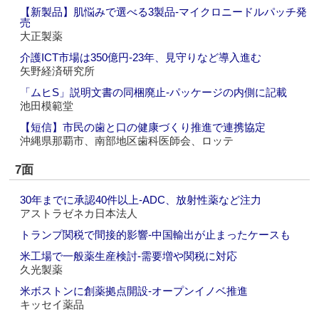
【新製品】肌悩みで選べる3製品‐マイクロニードルパッチ発
売
大正製薬
介護ICT市場は350億円‐23年、見守りなど導入進む
矢野経済研究所
「ムヒS」説明文書の同梱廃止‐パッケージの内側に記載
池田模範堂
【短信】市民の歯と口の健康づくり推進で連携協定
沖縄県那覇市、南部地区歯科医師会、ロッテ
7面
30年までに承認40件以上‐ADC、放射性薬など注力
アストラゼネカ日本法人
トランプ関税で間接的影響‐中国輸出が止まったケースも
米工場で一般薬生産検討‐需要増や関税に対応
久光製薬
米ボストンに創薬拠点開設‐オープンイノベ推進
キッセイ薬品