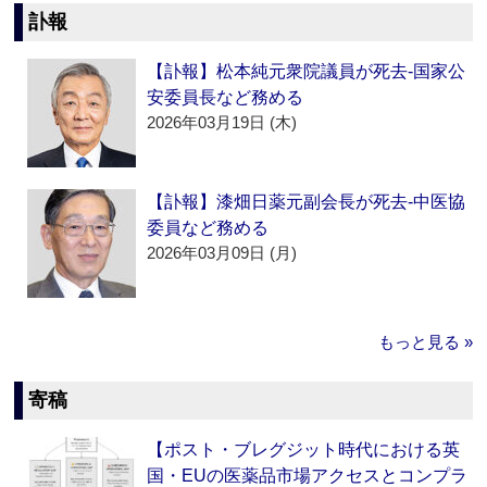
訃報
【訃報】松本純元衆院議員が死去‐国家公
安委員長など務める
2026年03月19日 (木)
【訃報】漆畑日薬元副会長が死去‐中医協
委員など務める
2026年03月09日 (月)
もっと見る »
寄稿
【ポスト・ブレグジット時代における英
国・EUの医薬品市場アクセスとコンプラ