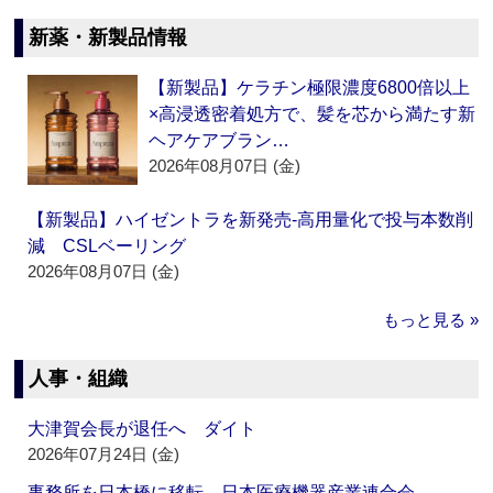
新薬・新製品情報
【新製品】ケラチン極限濃度6800倍以上
×高浸透密着処方で、髪を芯から満たす新
ヘアケアブラン…
2026年08月07日 (金)
【新製品】ハイゼントラを新発売‐高用量化で投与本数削
減 CSLベーリング
2026年08月07日 (金)
もっと見る »
人事・組織
大津賀会長が退任へ ダイト
2026年07月24日 (金)
事務所を日本橋に移転 日本医療機器産業連合会