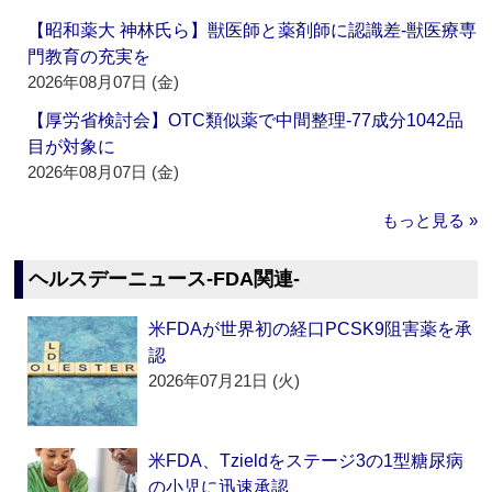
【昭和薬大 神林氏ら】獣医師と薬剤師に認識差‐獣医療専
門教育の充実を
2026年08月07日 (金)
【厚労省検討会】OTC類似薬で中間整理‐77成分1042品
目が対象に
2026年08月07日 (金)
もっと見る »
ヘルスデーニュース‐FDA関連‐
米FDAが世界初の経口PCSK9阻害薬を承
認
2026年07月21日 (火)
米FDA、Tzieldをステージ3の1型糖尿病
の小児に迅速承認