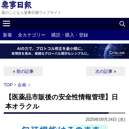
薬のことなら薬事日報ウェブサイト
新着
全カテゴリー
購読・購入・登録
« 前の記事
次の記事 »
TOP
>
企画
∨
【医薬品市販後の安全性情報管理】日
本オラクル
2025年09月24日 (水)