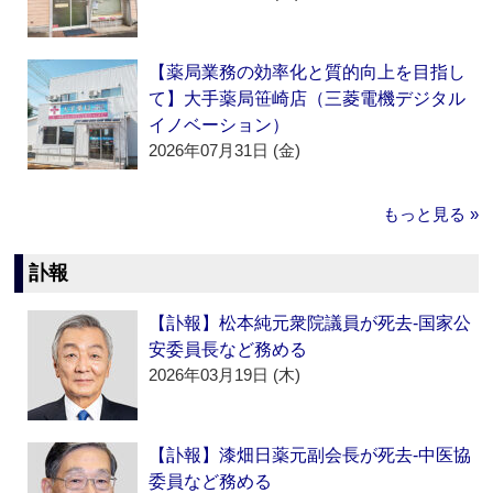
【薬局業務の効率化と質的向上を目指し
て】大手薬局笹崎店（三菱電機デジタル
イノベーション）
2026年07月31日 (金)
もっと見る »
訃報
【訃報】松本純元衆院議員が死去‐国家公
安委員長など務める
2026年03月19日 (木)
【訃報】漆畑日薬元副会長が死去‐中医協
委員など務める