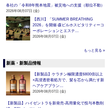
各社の「令和8年熊本地震」被災地への支援（順位不動）
2026年08月07日 (金)
【西川】「SUMMER BREATHING
2026」を開催‐森ビルホスピタリティーコ
ーポレーションとエステ…
2026年08月07日 (金)
もっと見る »
新薬・新製品情報
【新製品】ケラチン極限濃度6800倍以上
×高浸透密着処方で、髪を芯から満たす新
ヘアケアブラン…
2026年08月07日 (金)
【新製品】ハイゼントラを新発売‐高用量化で投与本数削