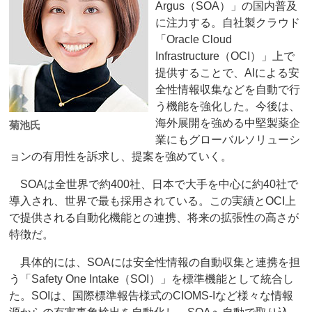
Argus（SOA）」の国内普及
に注力する。自社製クラウド
「Oracle Cloud
Infrastructure（OCI）」上で
提供することで、AIによる安
全性情報収集などを自動で行
う機能を強化した。今後は、
海外展開を強める中堅製薬企
菊池氏
業にもグローバルソリューシ
ョンの有用性を訴求し、提案を強めていく。
SOAは全世界で約400社、日本で大手を中心に約40社で
導入され、世界で最も採用されている。この実績とOCI上
で提供される自動化機能との連携、将来の拡張性の高さが
特徴だ。
具体的には、SOAには安全性情報の自動収集と連携を担
う「Safety One Intake（SOI）」を標準機能として統合し
た。SOIは、国際標準報告様式のCIOMS-Iなど様々な情報