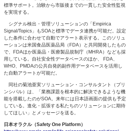
標準サポート。治験から市販後までの一貫した安全性監視
を実現する。
シグナル検出・管理ソリューションの「Empirica
Signal/Topics」もSOAと標準でデータ連携が可能だ。設定
した条件に合わせて自動でアラート表示する。このソリュ
ーションは米国食品医薬品局（FDA）と共同開発したもの
で、FDAほか医薬品・医療製品規制庁（MHRA）なども採
用している。自社安全性データベースのほか、 FDA、
WHO、PMDAの公共自発的副作用データベースを活用し
た自動アラートが可能だ。
同社の菊池亜実ソリューション・コンサルタント（プリ
ンシパル）は、「業務課題を根本的に解決できるような機
能を搭載したのがSOA。来年には日本語画面の提供も予定
している。進化・拡張する私たちのソリューションに期待
してほしい」とメッセージを送る。
日本オラクル（Safety One Platform）