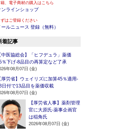
書籍、電子商材の購入はこちら
オンラインショップ
まずはご登録ください
メールニュース 登録（無料）
新着記事
【中医協総会】「ヒフデュラ」薬価
15％下げ‐8品目の再算定など了承
026年08月07日 (金)
【厚労省】ウェイリズに加算45％適用‐
13日付で13品目を薬価収載
026年08月07日 (金)
【厚労省人事】薬剤管理
官に大原氏‐薬事企画官
は稲角氏
2026年08月07日 (金)