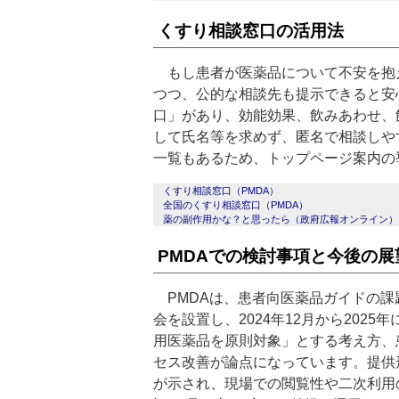
くすり相談窓口の活用法
もし患者が医薬品について不安を抱
つつ、公的な相談先も提示できると安
口」があり、効能効果、飲みあわせ、
して氏名等を求めず、匿名で相談しや
一覧もあるため、トップページ案内の
くすり相談窓口（PMDA）
全国のくすり相談窓口（PMDA）
薬の副作用かな？と思ったら（政府広報オンライン）
PMDAでの検討事項と今後の展
PMDAは、患者向医薬品ガイドの課
会を設置し、2024年12月から202
用医薬品を原則対象」とする考え方、
セス改善が論点になっています。提供形
が示され、現場での閲覧性や二次利用