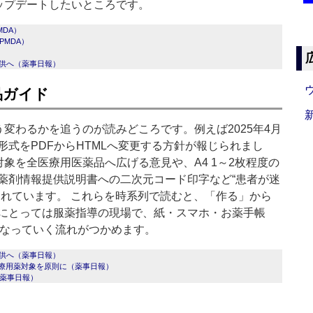
ップデートしたいところです。
DA）
MDA）
提供へ（薬事日報）
品ガイド
変わるかを追うのが読みどころです。例えば2025年4月
式をPDFからHTMLへ変更する方針が報じられまし
、対象を全医療用医薬品へ広げる意見や、A4 1～2枚程度の
薬剤情報提供説明書への二次元コード印字など“患者が迷
されています。 これらを時系列で読むと、「作る」から
にとっては服薬指導の現場で、紙・スマホ・お薬手帳
になっていく流れがつかめます。
提供へ（薬事日報）
医療用薬対象を原則に（薬事日報）
薬事日報）