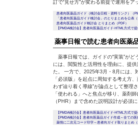
訂で“見せ方”が変わる前提で運用をア
患者向医薬品ガイド（検討会日程・資料リンク）（PM
「患者向医薬品ガイド検討会」のとりまとめを公表（P
患者向医薬品ガイド検討会 とりまとめ（PDF）
【PMDA検討会】患者向医薬品ガイド‐HTML方式で
薬事日報で読む患者向医薬
薬事日報では、ガイドの“実装”がどう
には、閲覧性と活用性を理由に、提供形
た。 一方で、2025年3月・8月には
「必須版」を起点に周知する考え方、
わず辿り着く導線”が論点として整理
「使われる」へと焦点が移り、薬剤師
（PHR）まで含めた説明設計が必須
【PMDA検討会】患者向医薬品ガイド‐HTML方式で
【PMDA検討会】患者向医薬品ガイド作成～全ての
薬情に二次元コード印字～患者向ガイド取りまとめ（