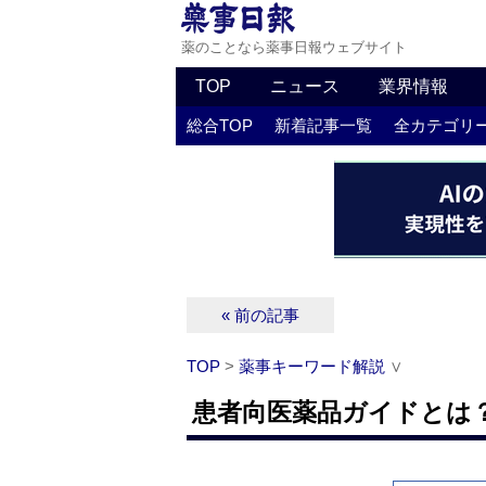
薬のことなら薬事日報ウェブサイト
TOP
ニュース
業界情報
総合TOP
新着記事一覧
全カテゴリ
« 前の記事
TOP
>
薬事キーワード解説
∨
患者向医薬品ガイドとは