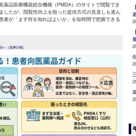
医薬品医療機器総合機構（PMDA）のサイトで閲覧でき
きましたが、閲覧性向上を狙った提供方式の見直しも進ん
患者が「まず何を知ればよいか」を短時間で把握できる
2
2
提供へ（薬事日報）
2
2
薬
2