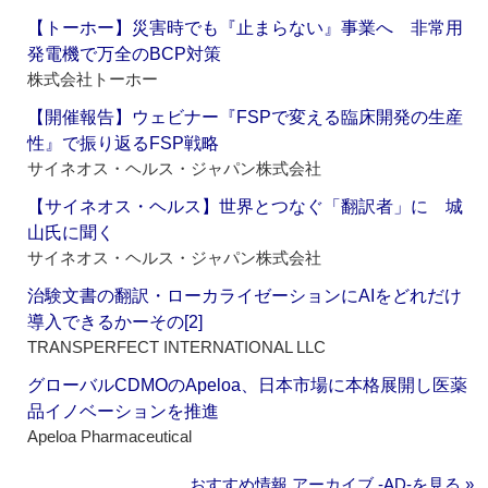
【トーホー】災害時でも『止まらない』事業へ 非常用
発電機で万全のBCP対策
株式会社トーホー
【開催報告】ウェビナー『FSPで変える臨床開発の生産
性』で振り返るFSP戦略
サイネオス・ヘルス・ジャパン株式会社
【サイネオス・ヘルス】世界とつなぐ「翻訳者」に 城
山氏に聞く
サイネオス・ヘルス・ジャパン株式会社
治験文書の翻訳・ローカライゼーションにAIをどれだけ
導入できるかーその[2]
TRANSPERFECT INTERNATIONAL LLC
グローバルCDMOのApeloa、日本市場に本格展開し医薬
品イノベーションを推進
Apeloa Pharmaceutical
おすすめ情報 アーカイブ ‐AD‐を見る »