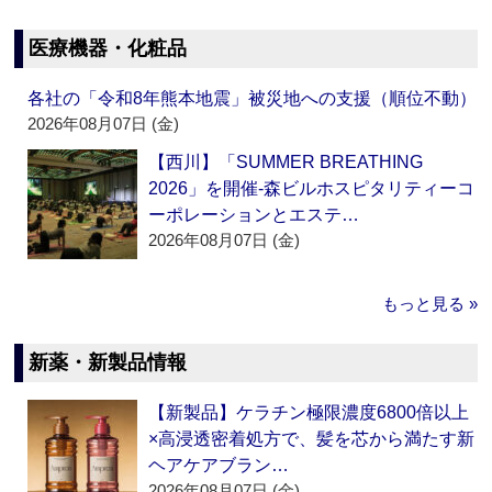
医療機器・化粧品
各社の「令和8年熊本地震」被災地への支援（順位不動）
2026年08月07日 (金)
【西川】「SUMMER BREATHING
2026」を開催‐森ビルホスピタリティーコ
ーポレーションとエステ…
2026年08月07日 (金)
もっと見る »
新薬・新製品情報
【新製品】ケラチン極限濃度6800倍以上
×高浸透密着処方で、髪を芯から満たす新
ヘアケアブラン…
2026年08月07日 (金)