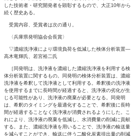
した技術者・研究開発者を顕彰するもので、大正10年から
続く歴史ある。
受賞内容、受賞者は次の通り。
〈兵庫県発明協会会長賞〉
▽濃縮洗浄液により環境負荷を低減した検体分析装置―
高木竜輝氏、若宮裕二氏
［同発明は、洗浄液を濃縮した濃縮洗浄液を利用する検
体分析装置に関するもの。同発明の検体分析装置は、濃縮
洗浄液を希釈して洗浄液として利用する。希釈後の洗浄液
を使用するまでに長時間が経過すると、洗浄液の劣化が生
じる可能性があり、洗浄液の廃棄が必要となる。同発明
は、希釈のタイミングを最適化することで、希釈後に長時
間が経過することなく洗浄液が消費されるようにした。こ
れにより、洗浄液の廃棄を低減し、水消費量の削減に貢献
する。また、濃縮洗浄液を用いることで、洗浄液の輸送量
を減らすことができ、輸送に伴う二酸化炭素排出量の削減