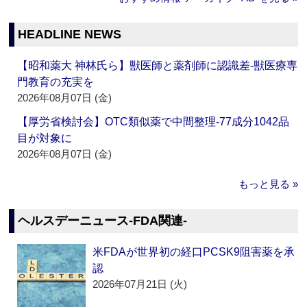
HEADLINE NEWS
【昭和薬大 神林氏ら】獣医師と薬剤師に認識差‐獣医療専
門教育の充実を
2026年08月07日 (金)
【厚労省検討会】OTC類似薬で中間整理‐77成分1042品
目が対象に
2026年08月07日 (金)
もっと見る »
ヘルスデーニュース‐FDA関連‐
米FDAが世界初の経口PCSK9阻害薬を承
認
2026年07月21日 (火)