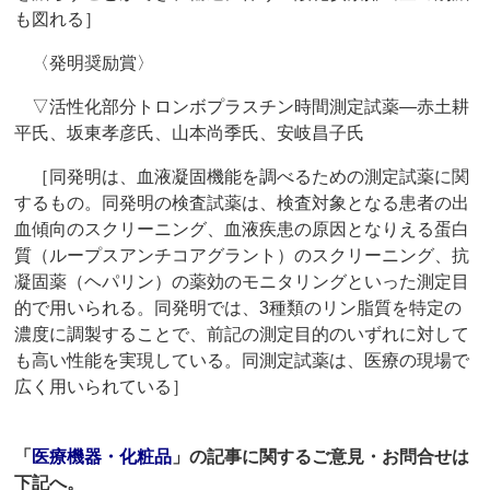
も図れる］
〈発明奨励賞〉
▽活性化部分トロンボプラスチン時間測定試薬―赤土耕
平氏、坂東孝彦氏、山本尚季氏、安岐昌子氏
［同発明は、血液凝固機能を調べるための測定試薬に関
するもの。同発明の検査試薬は、検査対象となる患者の出
血傾向のスクリーニング、血液疾患の原因となりえる蛋白
質（ループスアンチコアグラント）のスクリーニング、抗
凝固薬（ヘパリン）の薬効のモニタリングといった測定目
的で用いられる。同発明では、3種類のリン脂質を特定の
濃度に調製することで、前記の測定目的のいずれに対して
も高い性能を実現している。同測定試薬は、医療の現場で
広く用いられている］
「
医療機器・化粧品
」の記事に関するご意見・お問合せは
下記へ。