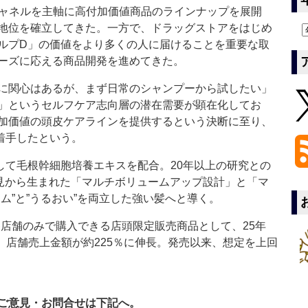
ャネルを主軸に高付加価値商品のラインナップを展開
地位を確立してきた。一方で、ドラッグストアをはじめ
ルプD」の価値をより多くの人に届けることを重要な取
ーズに応える商品開発を進めてきた。
に関心はあるが、まず日常のシャンプーから試したい」
」というセルフケア志向層の潜在需要が顕在化してお
加価値の頭皮ケアラインを提供するという決断に至り、
着手したという。
て毛根幹細胞培養エキスを配合。20年以上の研究との
知見から生まれた「マルチボリュームアップ設計」と「マ
ム”と”うるおい”を両立した強い髪へと導く。
店舗のみで購入できる店頭限定販売商品として、25年
て、店舗売上金額が約225％に伸長。発売以来、想定を上回
ご意見・お問合せは下記へ。