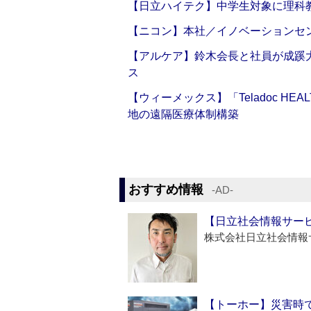
【日立ハイテク】中学生対象に理科
【ニコン】本社／イノベーションセンタ
【アルケア】鈴木会長と社員が成蹊
ス
【ウィーメックス】「Teladoc H
地の遠隔医療体制構築
おすすめ情報
‐AD‐
【日立社会情報サー
株式会社日立社会情報
【トーホー】災害時