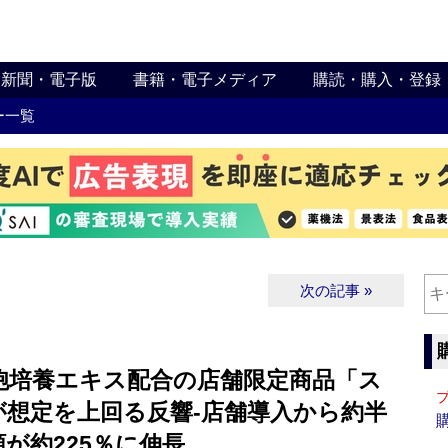
新聞・電子版
書籍・電子メディア
購読・購入・登録
ー一覧
次の記事 »
胞培養エキス配合の店舗限定商品「ス
が想定を上回る反響‐店舗導入から約半
が約225％に伸長