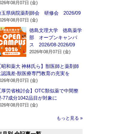
026年08月07日 (金)
埼玉県病院薬剤師会 研修会 2026/09
026年08月07日 (金)
徳島文理大学 徳島薬学
部 オープンキャンパ
ス 2026/08-2026/09
2026年08月07日 (金)
【昭和薬大 神林氏ら】獣医師と薬剤師
に認識差‐獣医療専門教育の充実を
026年08月07日 (金)
【厚労省検討会】OTC類似薬で中間整
理‐77成分1042品目が対象に
026年08月07日 (金)
もっと見る »