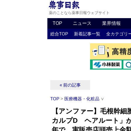
薬のことなら薬事日報ウェブサイト
TOP
ニュース
業界情報
総合TOP
新着記事一覧
全カテゴリ
« 前の記事
TOP
>
医療機器・化粧品
∨
【アンファー】毛根幹細
カルプD ヘアルート」
年で、実販売店頭売上金額