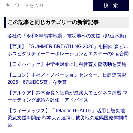
検 索
この記事と同じカテゴリーの新着記事
各社の「令和8年熊本地震」被災地への支援（順位不動）
【西川】「SUMMER BREATHING 2026」を開催‐森ビル
ホスピタリティーコーポレーションとエステーの3者合同
【日立ハイテク】中学生対象に理科教育支援活動を実施
【ニコン】本社／イノベーションセンター、日建連表彰
2026「67回BCS賞」を受賞
【アルケア】鈴木会長と社員が成蹊大でビジネス演習‐マ
ーケティング施策を評価・アドバイス
【ウィーメックス】「Teladoc HEALTH」活用し被災地
緊急支援を開始‐熊本大と連携し被災地の遠隔医療体制構
築