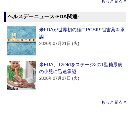
もっと見る »
ヘルスデーニュース‐FDA関連‐
米FDAが世界初の経口PCSK9阻害薬を承
認
2026年07月21日 (火)
米FDA、Tzieldをステージ3の1型糖尿病
の小児に迅速承認
2026年07月07日 (火)
もっと見る »