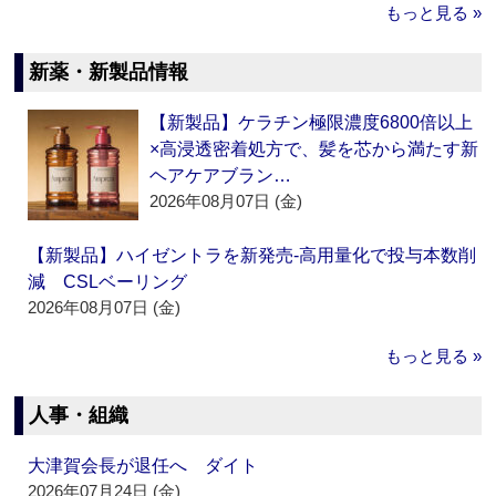
もっと見る »
新薬・新製品情報
【新製品】ケラチン極限濃度6800倍以上
×高浸透密着処方で、髪を芯から満たす新
ヘアケアブラン…
2026年08月07日 (金)
【新製品】ハイゼントラを新発売‐高用量化で投与本数削
減 CSLベーリング
2026年08月07日 (金)
もっと見る »
人事・組織
大津賀会長が退任へ ダイト
2026年07月24日 (金)