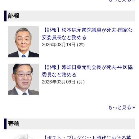
訃報
【訃報】松本純元衆院議員が死去‐国家公
安委員長など務める
2026年03月19日 (木)
【訃報】漆畑日薬元副会長が死去‐中医協
委員など務める
2026年03月09日 (月)
もっと見る »
寄稿
【ポスト・ブレグジット時代における英