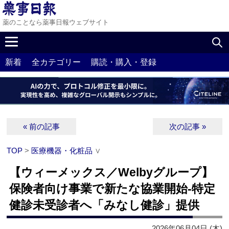
薬のことなら薬事日報ウェブサイト
新着
全カテゴリー
購読・購入・登録
« 前の記事
次の記事 »
TOP
>
医療機器・化粧品
∨
【ウィーメックス／Welbyグループ】
保険者向け事業で新たな協業開始‐特定
健診未受診者へ「みなし健診」提供
2026年06月04日 (木)