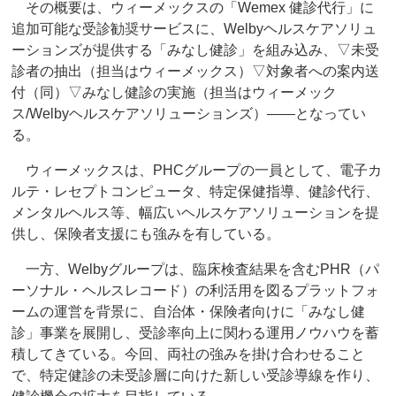
その概要は、ウィーメックスの「Wemex 健診代行」に
追加可能な受診勧奨サービスに、Welbyヘルスケアソリュ
ーションズが提供する「みなし健診」を組み込み、▽未受
診者の抽出（担当はウィーメックス）▽対象者への案内送
付（同）▽みなし健診の実施（担当はウィーメック
ス/Welbyヘルスケアソリューションズ）――となってい
る。
ウィーメックスは、PHCグループの一員として、電子カ
ルテ・レセプトコンピュータ、特定保健指導、健診代行、
メンタルヘルス等、幅広いヘルスケアソリューションを提
供し、保険者支援にも強みを有している。
一方、Welbyグループは、臨床検査結果を含むPHR（パ
ーソナル・ヘルスレコード）の利活用を図るプラットフォ
ームの運営を背景に、自治体・保険者向けに「みなし健
診」事業を展開し、受診率向上に関わる運用ノウハウを蓄
積してきている。今回、両社の強みを掛け合わせること
で、特定健診の未受診層に向けた新しい受診導線を作り、