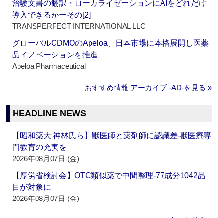
治験文書の翻訳・ローカライゼーションにAIをどれだけ
導入できるかーその[2]
TRANSPERFECT INTERNATIONAL LLC
グローバルCDMOのApeloa、日本市場に本格展開し医薬
品イノベーションを推進
Apeloa Pharmaceutical
おすすめ情報 アーカイブ ‐AD‐を見る »
HEADLINE NEWS
【昭和薬大 神林氏ら】獣医師と薬剤師に認識差‐獣医療専
門教育の充実を
2026年08月07日 (金)
【厚労省検討会】OTC類似薬で中間整理‐77成分1042品
目が対象に
2026年08月07日 (金)