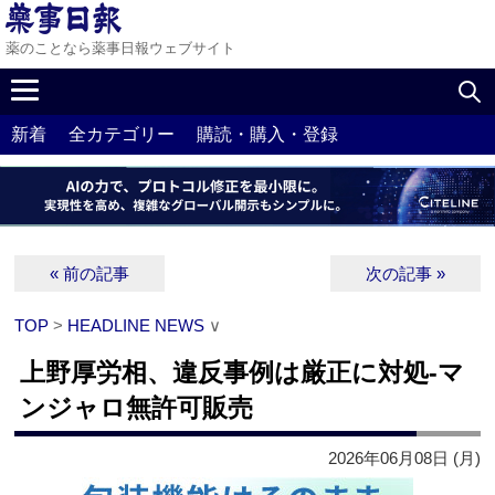
薬のことなら薬事日報ウェブサイト
新着
全カテゴリー
購読・購入・登録
« 前の記事
次の記事 »
TOP
>
HEADLINE NEWS
∨
上野厚労相、違反事例は厳正に対処‐マ
ンジャロ無許可販売
2026年06月08日 (月)