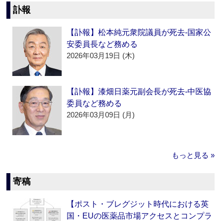
訃報
【訃報】松本純元衆院議員が死去‐国家公
安委員長など務める
2026年03月19日 (木)
【訃報】漆畑日薬元副会長が死去‐中医協
委員など務める
2026年03月09日 (月)
もっと見る »
寄稿
【ポスト・ブレグジット時代における英
国・EUの医薬品市場アクセスとコンプラ