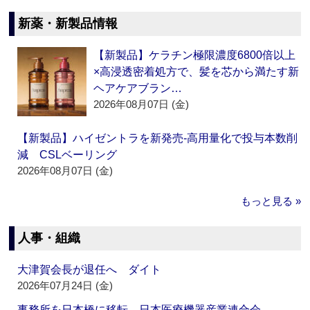
新薬・新製品情報
【新製品】ケラチン極限濃度6800倍以上
×高浸透密着処方で、髪を芯から満たす新
ヘアケアブラン…
2026年08月07日 (金)
【新製品】ハイゼントラを新発売‐高用量化で投与本数削
減 CSLベーリング
2026年08月07日 (金)
もっと見る »
人事・組織
大津賀会長が退任へ ダイト
2026年07月24日 (金)
事務所を日本橋に移転 日本医療機器産業連合会