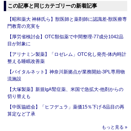
この記事と同じカテゴリーの新着記事
【昭和薬大 神林氏ら】獣医師と薬剤師に認識差‐獣医療専
門教育の充実を
【厚労省検討会】OTC類似薬で中間整理‐77成分1042品
目が対象に
【アリナミン製薬】「ロゼレム」OTC化し発売‐体内時計
整える睡眠改善薬
【バイタルネット】神奈川新拠点が業務開始‐3PL専用物
流施設
【大塚製薬】新規IgA腎症薬、米国で急拡大‐他剤からの
切り替えも
【中医協総会】「ヒフデュラ」薬価15％下げ‐8品目の再
算定など了承
もっと見る »