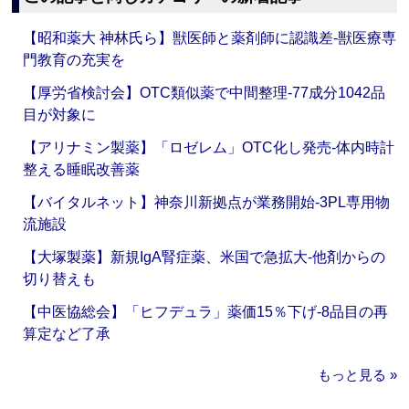
【昭和薬大 神林氏ら】獣医師と薬剤師に認識差‐獣医療専
門教育の充実を
【厚労省検討会】OTC類似薬で中間整理‐77成分1042品
目が対象に
【アリナミン製薬】「ロゼレム」OTC化し発売‐体内時計
整える睡眠改善薬
【バイタルネット】神奈川新拠点が業務開始‐3PL専用物
流施設
【大塚製薬】新規IgA腎症薬、米国で急拡大‐他剤からの
切り替えも
【中医協総会】「ヒフデュラ」薬価15％下げ‐8品目の再
算定など了承
もっと見る »