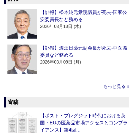
【訃報】松本純元衆院議員が死去‐国家公
安委員長など務める
2026年03月19日 (木)
【訃報】漆畑日薬元副会長が死去‐中医協
委員など務める
2026年03月09日 (月)
もっと見る »
寄稿
【ポスト・ブレグジット時代における英
国・EUの医薬品市場アクセスとコンプラ
イアンス】第4回…