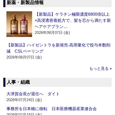
新薬・新製品情報
【新製品】ケラチン極限濃度6800倍以上
×高浸透密着処方で、髪を芯から満たす新
ヘアケアブラン…
2026年08月07日 (金)
【新製品】ハイゼントラを新発売‐高用量化で投与本数削
減 CSLベーリング
2026年08月07日 (金)
もっと見る »
人事・組織
大津賀会長が退任へ ダイト
2026年07月24日 (金)
事務所を日本橋に移転 日本医療機器産業連合会
2026年07月15日 (水)