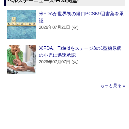
ヘルスデーニュース‐FDA関連‐
米FDAが世界初の経口PCSK9阻害薬を承
認
2026年07月21日 (火)
米FDA、Tzieldをステージ3の1型糖尿病
の小児に迅速承認
2026年07月07日 (火)
もっと見る »