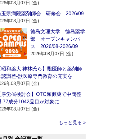
026年08月07日 (金)
埼玉県病院薬剤師会 研修会 2026/09
026年08月07日 (金)
徳島文理大学 徳島薬学
部 オープンキャンパ
ス 2026/08-2026/09
2026年08月07日 (金)
【昭和薬大 神林氏ら】獣医師と薬剤師
に認識差‐獣医療専門教育の充実を
026年08月07日 (金)
【厚労省検討会】OTC類似薬で中間整
理‐77成分1042品目が対象に
026年08月07日 (金)
もっと見る »