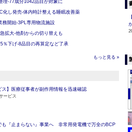
理‐77成分1042品目が対象に
C化し発売‐体内時計整える睡眠改善薬
務開始‐3PL専用物流施設
2
で急拡大‐他剤からの切り替えも
5％下げ‐8品目の再算定など了承
もっと見る »
ビス】医療従事者が副作用情報を迅速確認
サービス
でも『止まらない』事業へ 非常用発電機で万全のBCP