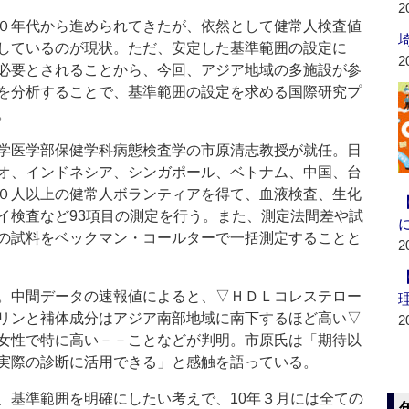
2
０年代から進められてきたが、依然として健常人検査値
しているのが現状。ただ、安定した基準範囲の設定に
2
必要とされることから、今回、アジア地域の多施設が参
を分析することで、基準範囲の設定を求める国際研究プ
。
学医学部保健学科病態検査学の市原清志教授が就任。日
オ、インドネシア、シンガポール、ベトナム、中国、台
０人以上の健常人ボランティアを得て、血液検査、生化
イ検査など93項目の測定を行う。また、測定法間差や試
の試料をベックマン・コールターで一括測定することと
2
。中間データの速報値によると、▽ＨＤＬコレステロー
リンと補体成分はアジア南部地域に南下するほど高い▽
2
女性で特に高い－－ことなどが判明。市原氏は「期待以
実際の診断に活用できる」と感触を語っている。
基準範囲を明確にしたい考えで、10年３月には全ての