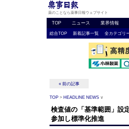
薬のことなら薬事日報ウェブサイト
TOP
ニュース
業界情報
総合TOP
新着記事一覧
全カテゴリ
« 前の記事
TOP
>
HEADLINE NEWS
∨
検査値の「基準範囲」設
参加し標準化推進