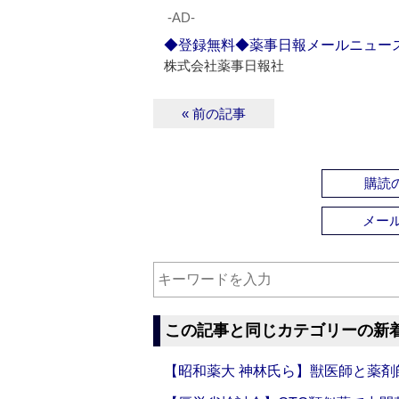
‐AD‐
◆登録無料◆薬事日報メールニュー
株式会社薬事日報社
« 前の記事
購読の
メー
この記事と同じカテゴリーの新
【昭和薬大 神林氏ら】獣医師と薬剤