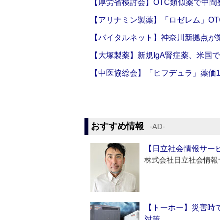
【厚労省検討会】OTC類似薬で中間整
【アリナミン製薬】「ロゼレム」OT
【バイタルネット】神奈川新拠点が業
【大塚製薬】新規IgA腎症薬、米国
【中医協総会】「ヒフデュラ」薬価1
おすすめ情報
‐AD‐
【日立社会情報サー
株式会社日立社会情報
【トーホー】災害時
対策