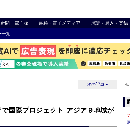
新聞・電子版
書籍・電子メディア
購読・購入・登録
ー一覧
次の記事 »
定で国際プロジェクト‐アジア９地域が