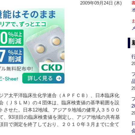
2009年09月24日 (木)
行
2
品
2
ジア太平洋臨床生化学連合（ＡＰＦＣＢ）、日本臨床化
会（ＪＳＬＭ）の４団体は、臨床検査値の基準範囲を設
2
トさせた。日本12地域、アジア９地域の健常人３５００
2
て、93項目の臨床検査値を測定し、アジア地域の共有基
項目で測定を終了しており、２０１０年３月までに全て
会