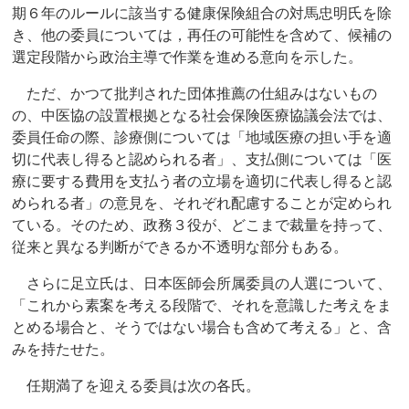
期６年のルールに該当する健康保険組合の対馬忠明氏を除
き、他の委員については，再任の可能性を含めて、候補の
選定段階から政治主導で作業を進める意向を示した。
ただ、かつて批判された団体推薦の仕組みはないもの
の、中医協の設置根拠となる社会保険医療協議会法では、
委員任命の際、診療側については「地域医療の担い手を適
切に代表し得ると認められる者」、支払側については「医
療に要する費用を支払う者の立場を適切に代表し得ると認
められる者」の意見を、それぞれ配慮することが定められ
ている。そのため、政務３役が、どこまで裁量を持って、
従来と異なる判断ができるか不透明な部分もある。
さらに足立氏は、日本医師会所属委員の人選について、
「これから素案を考える段階で、それを意識した考えをま
とめる場合と、そうではない場合も含めて考える」と、含
みを持たせた。
任期満了を迎える委員は次の各氏。