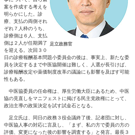
案を作成する考えを
明らかにした。診
療、支払の両側それ
ぞれ７人枠のうち、
診療側は６人、支払
側は２人が任期満了
足立政務官
を迎える。次回３０
日の診療報酬基本問題小委員会の後は、事実上、新たな委
員を決定するまで中医協開催は難しく、人選が長引けば、
診療報酬改定や薬価制度改革の議論にも影響を及ぼす可能
性もある。
中医協委員の任命権は、厚生労働大臣にあるため、中医
協の見直しをマニフェストに掲げる民主党政権にとって、
政治主導の政策決定を試す試金石となる。
足立氏は、同日の政務３役会議終了後、記者団に対し、
中医協人事の対応に言及し、「まず、私の方で委員の方の
評価、変更になった後の影響を調査する」と発言。最長３