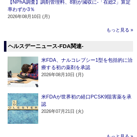
【NPhA調査】調剤管理料、8割が減収に‐「在総2」算定
率わずか3％
2026年08月10日 (月)
もっと見る »
ヘルスデーニュース‐FDA関連‐
米FDA、ナルコレプシー1型を包括的に治
療する初の薬剤を承認
2026年08月10日 (月)
米FDAが世界初の経口PCSK9阻害薬を承
認
2026年07月21日 (火)
もっと見る »