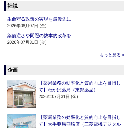
社説
生命守る政策の実現を最優先に
2026年08月07日 (金)
薬価逆ざや問題の抜本的改革を
2026年07月31日 (金)
もっと見る »
企画
【薬局業務の効率化と質的向上を目指し
て】わかば薬局（東邦薬品）
2026年07月31日 (金)
【薬局業務の効率化と質的向上を目指し
て】大手薬局笹崎店（三菱電機デジタル