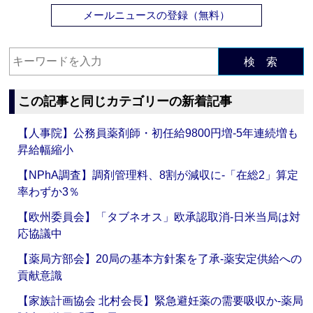
メールニュースの登録（無料）
検 索
この記事と同じカテゴリーの新着記事
【人事院】公務員薬剤師・初任給9800円増‐5年連続増も
昇給幅縮小
【NPhA調査】調剤管理料、8割が減収に‐「在総2」算定
率わずか3％
【欧州委員会】「タブネオス」欧承認取消‐日米当局は対
応協議中
【薬局方部会】20局の基本方針案を了承‐薬安定供給への
貢献意識
【家族計画協会 北村会長】緊急避妊薬の需要吸収か‐薬局