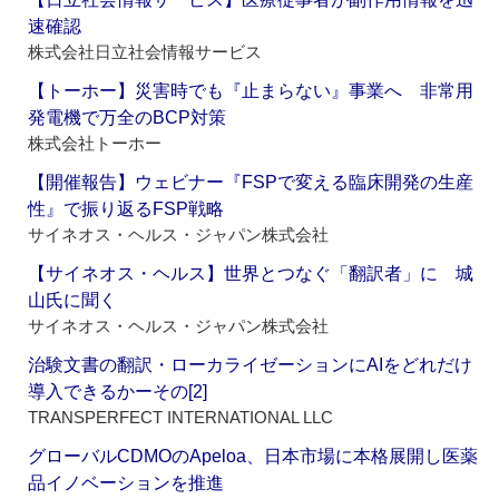
速確認
株式会社日立社会情報サービス
【トーホー】災害時でも『止まらない』事業へ 非常用
発電機で万全のBCP対策
株式会社トーホー
【開催報告】ウェビナー『FSPで変える臨床開発の生産
性』で振り返るFSP戦略
サイネオス・ヘルス・ジャパン株式会社
【サイネオス・ヘルス】世界とつなぐ「翻訳者」に 城
山氏に聞く
サイネオス・ヘルス・ジャパン株式会社
治験文書の翻訳・ローカライゼーションにAIをどれだけ
導入できるかーその[2]
TRANSPERFECT INTERNATIONAL LLC
グローバルCDMOのApeloa、日本市場に本格展開し医薬
品イノベーションを推進