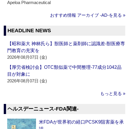
Apeloa Pharmaceutical
おすすめ情報 アーカイブ ‐AD‐を見る »
HEADLINE NEWS
【昭和薬大 神林氏ら】獣医師と薬剤師に認識差‐獣医療専
門教育の充実を
2026年08月07日 (金)
【厚労省検討会】OTC類似薬で中間整理‐77成分1042品
目が対象に
2026年08月07日 (金)
もっと見る »
ヘルスデーニュース‐FDA関連‐
米FDAが世界初の経口PCSK9阻害薬を承
認