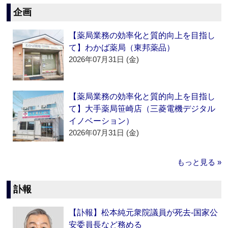
企画
【薬局業務の効率化と質的向上を目指し
て】わかば薬局（東邦薬品）
2026年07月31日 (金)
【薬局業務の効率化と質的向上を目指し
て】大手薬局笹崎店（三菱電機デジタル
イノベーション）
2026年07月31日 (金)
もっと見る »
訃報
【訃報】松本純元衆院議員が死去‐国家公
安委員長など務める