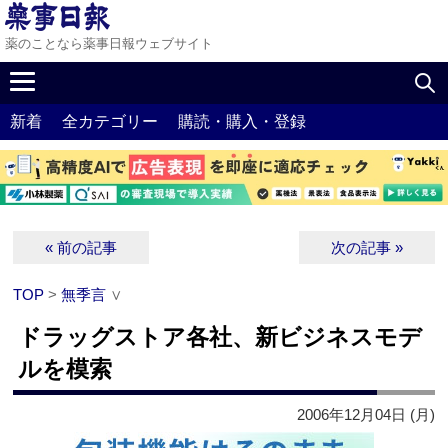
薬のことなら薬事日報ウェブサイト
新着
全カテゴリー
購読・購入・登録
« 前の記事
次の記事 »
TOP
>
無季言
∨
ドラッグストア各社、新ビジネスモデ
ルを模索
2006年12月04日 (月)