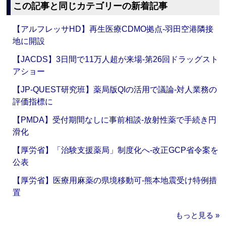
この記事と同じカテゴリーの新着記事
【アルフレッサHD】再生医療CDMO拠点‐羽田空港隣接
地に開設
【JACDS】3日間で11万人超が来場‐第26回ドラッグスト
アショー
【JP-QUEST研究班】薬局版QIの活用で議論‐対人業務の
評価指標に
【PMDA】受付期間なしに事前相談‐放射性薬で手続き円
滑化
【厚労省】「治験支援薬局」制度化へ‐改正GCP省令案を
公表
【厚労省】医療用麻薬の県境移動可‐熊本地震受け特例措
置
もっと見る »