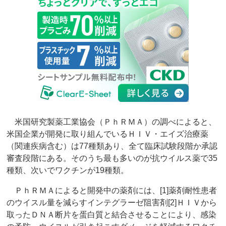
米国研究製薬工業協会（ＰｈＲＭＡ）の調べによると、
米国企業が開発に取り組んでいるＨＩＶ・エイズ治療薬
（関連疾病含む）は77種類あり、全て臨床試験段階か承認
審査段階にある。そのうち最も多いのが抗ウイルス薬で35
種類、次いでワクチンが19種類。
ＰｈＲＭＡによると開発中の薬剤には、[1]薬剤耐性患者
のウイスル量を減らすインテグラーゼ阻害剤[2]ＨＩＶから
取ったＤＮＡ断片を蛋白質と結合させることにより、感染