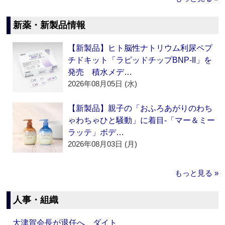
新薬・新製品情報
【新製品】ヒト脳性ナトリウム利尿ペプ
チドキット「ラピッドチップBNP-II」を
発売 積水メデ…
2026年08月05日 (水)
【新製品】親子の「おふろあがりのわち
ゃわちゃひと騒動」に着目‐「マー＆ミー
ラッテ」ボデ…
2026年08月03日 (月)
もっと見る »
人事・組織
大津賀会長が退任へ ダイト