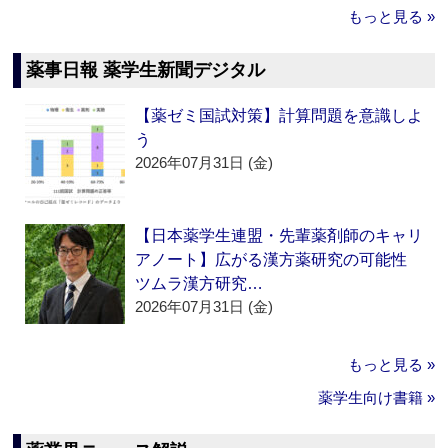
もっと見る »
薬事日報 薬学生新聞デジタル
【薬ゼミ国試対策】計算問題を意識しよ
う
2026年07月31日 (金)
【日本薬学生連盟・先輩薬剤師のキャリ
アノート】広がる漢方薬研究の可能性
ツムラ漢方研究…
2026年07月31日 (金)
もっと見る »
薬学生向け書籍 »