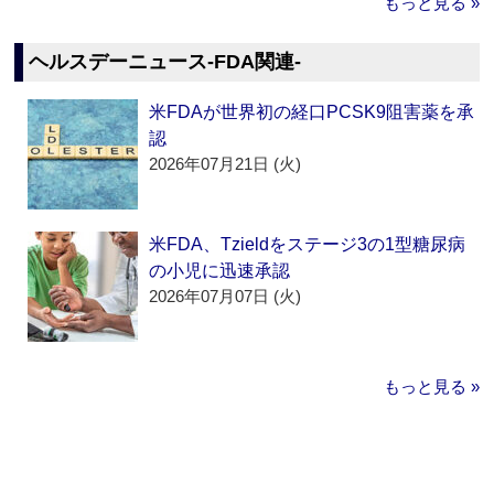
もっと見る »
ヘルスデーニュース‐FDA関連‐
米FDAが世界初の経口PCSK9阻害薬を承
認
2026年07月21日 (火)
米FDA、Tzieldをステージ3の1型糖尿病
の小児に迅速承認
2026年07月07日 (火)
もっと見る »