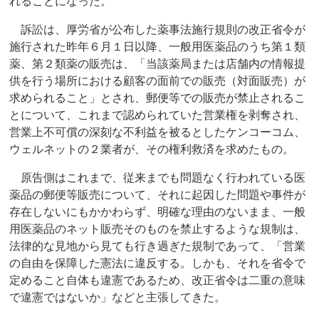
れることになった。
訴訟は、厚労省が公布した薬事法施行規則の改正省令が
施行された昨年６月１日以降、一般用医薬品のうち第１類
薬、第２類薬の販売は、「当該薬局または店舗内の情報提
供を行う場所における顧客の面前での販売（対面販売）が
求められること」とされ、郵便等での販売が禁止されるこ
とについて、これまで認められていた営業権を剥奪され、
営業上不可償の深刻な不利益を被るとしたケンコーコム、
ウェルネットの２業者が、その権利救済を求めたもの。
原告側はこれまで、従来までも問題なく行われている医
薬品の郵便等販売について、それに起因した問題や事件が
存在しないにもかかわらず、明確な理由のないまま、一般
用医薬品のネット販売そのものを禁止するような規制は、
法律的な見地から見ても行き過ぎた規制であって、「営業
の自由を保障した憲法に違反する。しかも、それを省令で
定めること自体も違憲であるため、改正省令は二重の意味
で違憲ではないか」などと主張してきた。