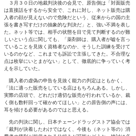
３月３０日の地裁判決後の会見で、原告側は「対面販売
は直接話をするから安全で、これに対し、ネット販売は購
入者の顔が見えないので危険だという、従来からの国の主
張を書き写すだけの抽象的な判決だ」と、強い不満を表し
た。ネット等では、相手の状態を目で見て判断するのが難
しいという点に関しても、「薬剤師は、購入者が嘘を言っ
ていることを見抜く資格者なのか、そうした訓練を受けて
いるのかなど、これまでも訴訟で主張してきた。不合理な
点は枚挙にいとまがない」として、徹底的に争っていく考
えを示していた。
購入者の虚偽の申告を見抜く能力の判定はともかく、
「法に適った販売をしている店はもちろんある。しかし、
実際の店頭で、どれだけ適切な販売が行われているか、裁
く側も数軒回って確かめてほしい」との原告側の声には、
耳を傾ける必要があるのではと思える。
先の判決に関し、日本チェーンドラッグストア協会では
「裁判が決着したわけではなく、今後も（ネット等の）消