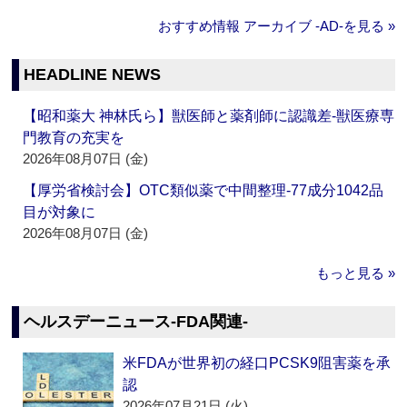
おすすめ情報 アーカイブ ‐AD‐を見る »
HEADLINE NEWS
【昭和薬大 神林氏ら】獣医師と薬剤師に認識差‐獣医療専
門教育の充実を
2026年08月07日 (金)
【厚労省検討会】OTC類似薬で中間整理‐77成分1042品
目が対象に
2026年08月07日 (金)
もっと見る »
ヘルスデーニュース‐FDA関連‐
米FDAが世界初の経口PCSK9阻害薬を承
認
2026年07月21日 (火)