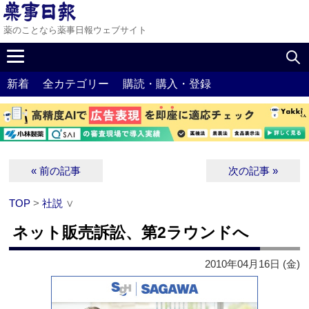
薬のことなら薬事日報ウェブサイト
新着
全カテゴリー
購読・購入・登録
« 前の記事
次の記事 »
TOP
>
社説
∨
ネット販売訴訟、第2ラウンドへ
2010年04月16日 (金)