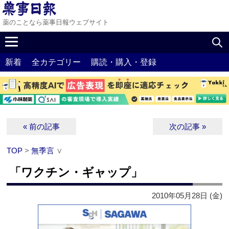
薬のことなら薬事日報ウェブサイト
新着
全カテゴリー
購読・購入・登録
« 前の記事
次の記事 »
TOP
>
無季言
∨
「ワクチン・ギャップ」
2010年05月28日 (金)