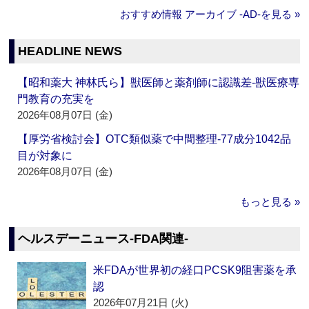
おすすめ情報 アーカイブ ‐AD‐を見る »
HEADLINE NEWS
【昭和薬大 神林氏ら】獣医師と薬剤師に認識差‐獣医療専
門教育の充実を
2026年08月07日 (金)
【厚労省検討会】OTC類似薬で中間整理‐77成分1042品
目が対象に
2026年08月07日 (金)
もっと見る »
ヘルスデーニュース‐FDA関連‐
米FDAが世界初の経口PCSK9阻害薬を承
認
2026年07月21日 (火)