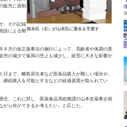
の販売に規制
2
が、その記録
根本氏（右）が山本氏に署名を手渡す
相談による郵
年６月の改正薬事法の施行によって、高齢者や体調の悪
販売の減少で薬局の売上も減少し、経営に大きな影響が
１日まで、離島居住者など医薬品購入が難しい場合や、
、継続購入を可能とするなどの経過措置が取られてい
懸念。これに対し、医薬食品局総務課の山本史薬事企画
ながら何ができるか考えたい」と応じた。