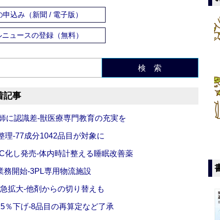
申込み（新聞 / 電子版）
ルニュースの登録（無料）
検 索
着記事
師に認識差‐獣医療専門教育の充実を
理‐77成分1042品目が対象に
C化し発売‐体内時計整える睡眠改善薬
務開始‐3PL専用物流施設
で急拡大‐他剤からの切り替えも
5％下げ‐8品目の再算定など了承