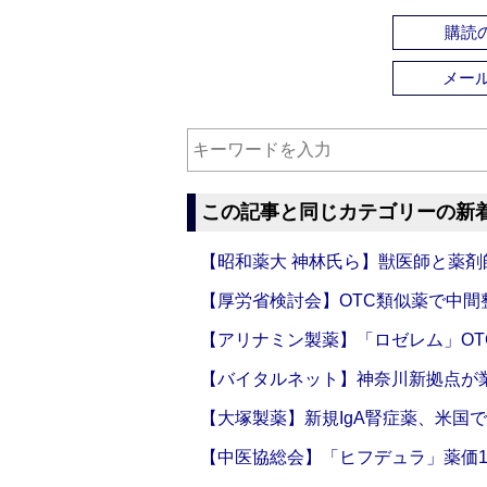
購読の
メー
この記事と同じカテゴリーの新
【昭和薬大 神林氏ら】獣医師と薬剤
【厚労省検討会】OTC類似薬で中間整
【アリナミン製薬】「ロゼレム」OT
【バイタルネット】神奈川新拠点が業
【大塚製薬】新規IgA腎症薬、米国
【中医協総会】「ヒフデュラ」薬価1