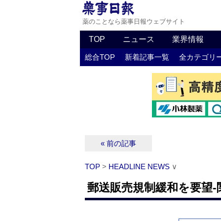
薬のことなら薬事日報ウェブサイト
TOP
ニュース
業界情報
総合TOP
新着記事一覧
全カテゴリ
« 前の記事
TOP
>
HEADLINE NEWS
∨
郵送販売規制緩和を要望‐