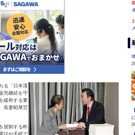
2
れる「日本漢
販売継続を守
を緩和する要
、長妻昭厚労
2
を規制する昨
電話や手紙で