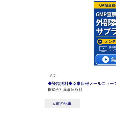
‐AD‐
◆登録無料◆薬事日報メールニュー
株式会社薬事日報社
« 前の記事