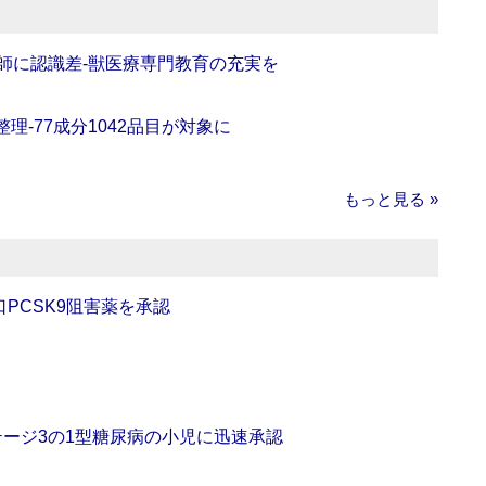
師に認識差‐獣医療専門教育の充実を
理‐77成分1042品目が対象に
もっと見る »
口PCSK9阻害薬を承認
をステージ3の1型糖尿病の小児に迅速承認