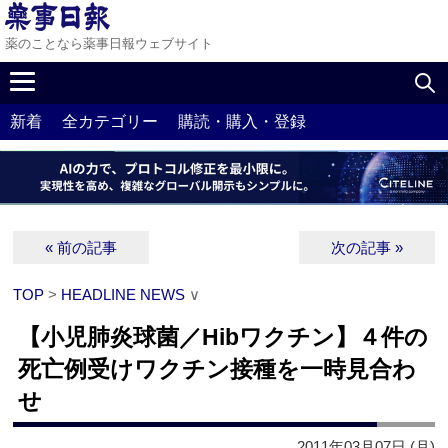
薬のことなら薬事日報ウェブサイト
新着
全カテゴリー
購読・購入・登録
« 前の記事
次の記事 »
TOP
>
HEADLINE NEWS
∨
【小児肺炎球菌／Hibワクチン】４件の
死亡例受けワクチン接種を一時見合わ
せ
2011年03月07日 (月)