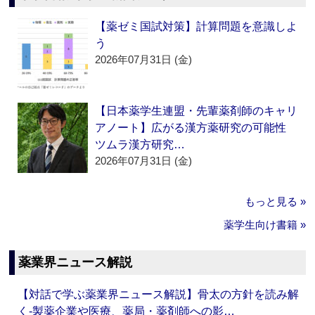
【薬ゼミ国試対策】計算問題を意識しよ
う
2026年07月31日 (金)
【日本薬学生連盟・先輩薬剤師のキャリ
アノート】広がる漢方薬研究の可能性
ツムラ漢方研究…
2026年07月31日 (金)
もっと見る »
薬学生向け書籍 »
薬業界ニュース解説
【対話で学ぶ薬業界ニュース解説】骨太の方針を読み解
く‐製薬企業や医療、薬局・薬剤師への影…