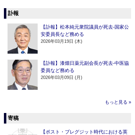
訃報
【訃報】松本純元衆院議員が死去‐国家公
安委員長など務める
2026年03月19日 (木)
【訃報】漆畑日薬元副会長が死去‐中医協
委員など務める
2026年03月09日 (月)
もっと見る »
寄稿
【ポスト・ブレグジット時代における英