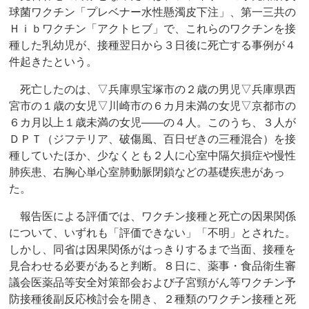
球菌ワクチン「プレベナー水性懸濁皮下注」、第一三共の
Ｈｉｂワクチン「アクトヒブ」で、これらのワクチンを接
種した乳幼児が、接種翌日から３日後に死亡する事例が４
件起きたという。
死亡したのは、▽兵庫県宝塚市の２歳の男児▽兵庫県西
宮市の１歳の女児▽川崎市の６カ月未満の女児▽京都市の
６カ月以上１歳未満の女児――の４人。このうち、３人が
ＤＰＴ（ジフテリア、破傷風、百日ぜきの三種混合）を接
種していたほか、少なくとも２人に心室中隔欠損症や慢性
肺疾患、右胸心単心室肺動脈閉鎖などの基礎疾患があっ
た。
報告医による評価では、ワクチン接種と死亡の因果関係
について、いずれも「評価できない」「不明」とされた。
しかし、同省は因果関係がはっきりするまで当面、接種を
見合わせる必要があると判断。８日に、薬事・食品衛生審
議会医薬品等安全対策部会および子宮頸がん等ワクチン予
防接種後副反応検討会を開き、２種類のワクチン接種と死