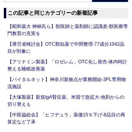
この記事と同じカテゴリーの新着記事
【昭和薬大 神林氏ら】獣医師と薬剤師に認識差‐獣医療専
門教育の充実を
【厚労省検討会】OTC類似薬で中間整理‐77成分1042品
目が対象に
【アリナミン製薬】「ロゼレム」OTC化し発売‐体内時計
整える睡眠改善薬
【バイタルネット】神奈川新拠点が業務開始‐3PL専用物
流施設
【大塚製薬】新規IgA腎症薬、米国で急拡大‐他剤からの
切り替えも
【中医協総会】「ヒフデュラ」薬価15％下げ‐8品目の再
算定など了承