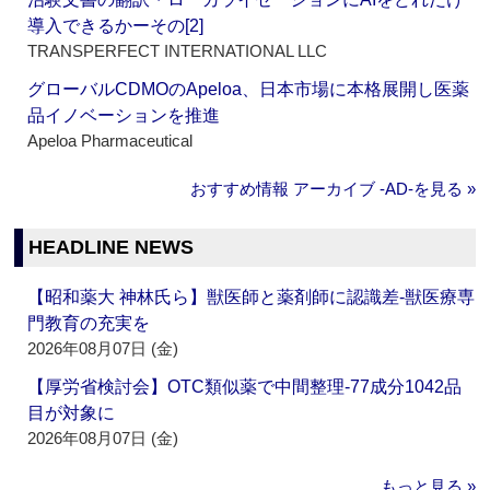
導入できるかーその[2]
TRANSPERFECT INTERNATIONAL LLC
グローバルCDMOのApeloa、日本市場に本格展開し医薬
品イノベーションを推進
Apeloa Pharmaceutical
おすすめ情報 アーカイブ ‐AD‐を見る »
HEADLINE NEWS
【昭和薬大 神林氏ら】獣医師と薬剤師に認識差‐獣医療専
門教育の充実を
2026年08月07日 (金)
【厚労省検討会】OTC類似薬で中間整理‐77成分1042品
目が対象に
2026年08月07日 (金)
もっと見る »