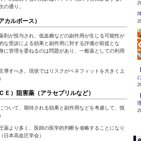
2
次の通り。
アカルボース）
2
薬剤が投与され、低血糖などの副作用が生じる可能性が
的な受診による効果と副作用に対する評価が前提とな
身に管理を委ねるのは問題があり、一般薬としての利用
主導すべき。現状ではリスクがベネフィットを大きく上
）
2
ＣＥ）阻害薬（アラセプリルなど）
について、期待される効果と副作用などを考慮して、慎
2
）
圧薬より多く、医師の医学的判断を省略することになり
（日本高血圧学会）