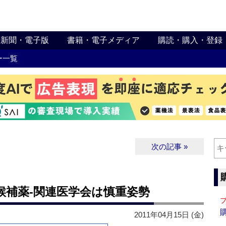
新聞・電子版
書籍・電子メディア
購読・購入・登録
ー一覧
次の記事 »
候補薬‐関連医学会は慎重姿勢
2011年04月15日 (金)