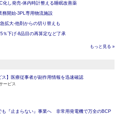
C化し発売‐体内時計整える睡眠改善薬
務開始‐3PL専用物流施設
で急拡大‐他剤からの切り替えも
5％下げ‐8品目の再算定など了承
もっと見る »
ビス】医療従事者が副作用情報を迅速確認
サービス
でも『止まらない』事業へ 非常用発電機で万全のBCP