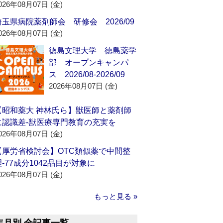
026年08月07日 (金)
埼玉県病院薬剤師会 研修会 2026/09
026年08月07日 (金)
徳島文理大学 徳島薬学
部 オープンキャンパ
ス 2026/08-2026/09
2026年08月07日 (金)
【昭和薬大 神林氏ら】獣医師と薬剤師
に認識差‐獣医療専門教育の充実を
026年08月07日 (金)
【厚労省検討会】OTC類似薬で中間整
理‐77成分1042品目が対象に
026年08月07日 (金)
もっと見る »