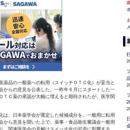
行
2
品
医薬品の一般薬への転用（スイッチＯＴＣ化）が妥当と
2
会からの意見を公表した。一昨年６月にスタートした一
ＯＴＣ薬の承認が大幅に増えると期待されたが、医学関
2
2
化は、日本薬学会が選定した候補成分を、一般用に転用
会から意見を聞いた上で、薬事・食品衛生審議会一般用
会
り、関連医学会の見解はスイッチ化の可否に影響する。