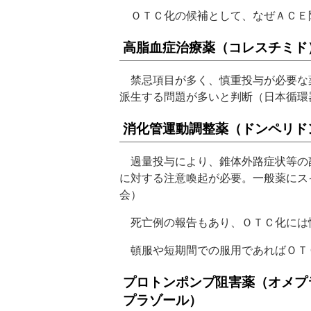
ＯＴＣ化の候補として、なぜＡＣＥ
高脂血症治療薬（コレスチミド
禁忌項目が多く、慎重投与が必要な
派生する問題が多いと判断（日本循環
消化管運動調整薬（ドンペリド
過量投与により、錐体外路症状等の
に対する注意喚起が必要。一般薬にス
会）
死亡例の報告もあり、ＯＴＣ化には
頓服や短期間での服用であればＯＴ
プロトンポンプ阻害薬（オメプ
プラゾール）