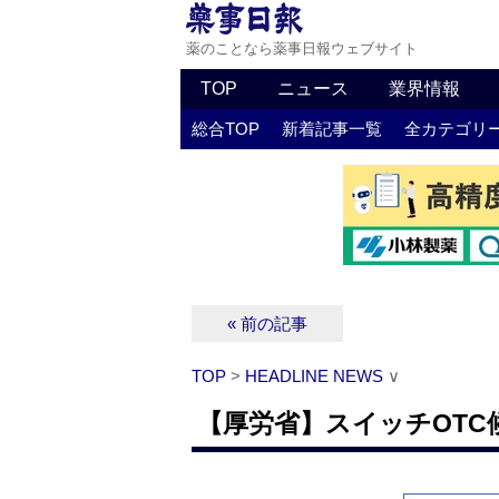
薬のことなら薬事日報ウェブサイト
TOP
ニュース
業界情報
総合TOP
新着記事一覧
全カテゴリ
« 前の記事
TOP
>
HEADLINE NEWS
∨
【厚労省】スイッチOTC