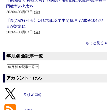
【昭和薬大 神林氏ら】獣医師と薬剤師に認識差‐獣医療専
門教育の充実を
2026年08月07日 (金)
【厚労省検討会】OTC類似薬で中間整理‐77成分1042品
目が対象に
2026年08月07日 (金)
もっと見る »
年月別 全記事一覧
アカウント・RSS
X (Twitter)