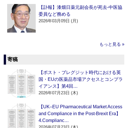
【訃報】漆畑日薬元副会長が死去‐中医協
委員など務める
2026年03月09日 (月)
もっと見る »
寄稿
【ポスト・ブレグジット時代における英
国・EUの医薬品市場アクセスとコンプラ
イアンス】第4回…
2026年07月23日 (木)
【UK–EU Pharmaceutical Market Access
and Compliance in the Post-Brexit Era】
4.Complianc…
2026年07月23日 (木)