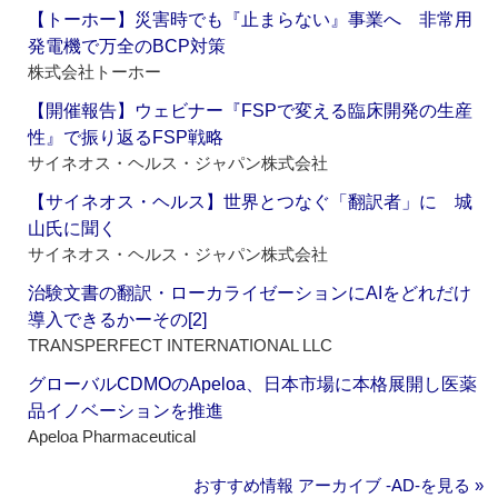
【トーホー】災害時でも『止まらない』事業へ 非常用
発電機で万全のBCP対策
株式会社トーホー
【開催報告】ウェビナー『FSPで変える臨床開発の生産
性』で振り返るFSP戦略
サイネオス・ヘルス・ジャパン株式会社
【サイネオス・ヘルス】世界とつなぐ「翻訳者」に 城
山氏に聞く
サイネオス・ヘルス・ジャパン株式会社
治験文書の翻訳・ローカライゼーションにAIをどれだけ
導入できるかーその[2]
TRANSPERFECT INTERNATIONAL LLC
グローバルCDMOのApeloa、日本市場に本格展開し医薬
品イノベーションを推進
Apeloa Pharmaceutical
おすすめ情報 アーカイブ ‐AD‐を見る »