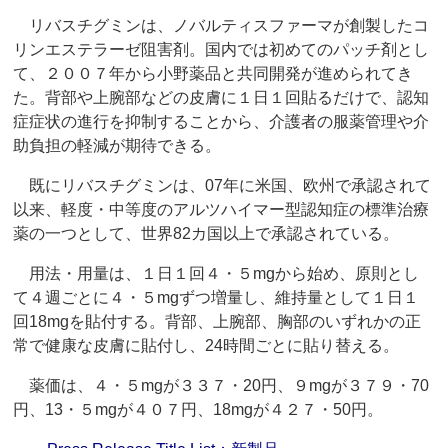
リバスチグミンは、ノバルティスファーマが創製したコ
リンエステラーゼ阻害剤。国内では初めてのパッチ剤とし
て、２００７年から小野薬品と共同開発が進められてき
た。背部や上腕部などの皮膚に１日１回貼るだけで、認知
症症状の進行を抑制することから、介護者の服薬管理や介
助負担の軽減が期待できる。
既にリバスチグミンは、07年に米国、欧州で承認されて
以来、軽度・中等度のアルツハイマー型認知症の標準治療
薬の一つとして、世界82カ国以上で承認されている。
用法・用量は、１日１回４・５mgから始め、原則とし
て４週ごとに４・５mgずつ増量し、維持量として１日１
回18mgを貼付する。背部、上腕部、胸部のいずれかの正
常で健康な皮膚に貼付し、24時間ごとに貼り替える。
薬価は、４・５mgが３３７・20円、９mgが３７９・70
円、13・５mgが４０７円、18mgが４２７・50円。