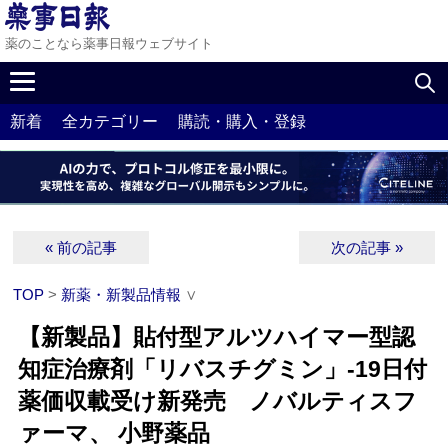
薬のことなら薬事日報ウェブサイト
新着
全カテゴリー
購読・購入・登録
« 前の記事
次の記事 »
TOP
>
新薬・新製品情報
∨
【新製品】貼付型アルツハイマー型認
知症治療剤「リバスチグミン」‐19日付
薬価収載受け新発売 ノバルティスフ
ァーマ、 小野薬品