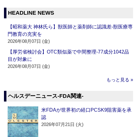
HEADLINE NEWS
【昭和薬大 神林氏ら】獣医師と薬剤師に認識差‐獣医療専
門教育の充実を
2026年08月07日 (金)
【厚労省検討会】OTC類似薬で中間整理‐77成分1042品
目が対象に
2026年08月07日 (金)
もっと見る »
ヘルスデーニュース‐FDA関連‐
米FDAが世界初の経口PCSK9阻害薬を承
認
2026年07月21日 (火)