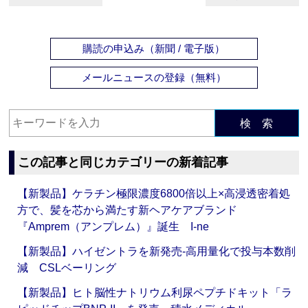
購読の申込み（新聞 / 電子版）
メールニュースの登録（無料）
検 索
この記事と同じカテゴリーの新着記事
【新製品】ケラチン極限濃度6800倍以上×高浸透密着処
方で、髪を芯から満たす新ヘアケアブランド
『Amprem（アンプレム）』誕生 I-ne
【新製品】ハイゼントラを新発売‐高用量化で投与本数削
減 CSLベーリング
【新製品】ヒト脳性ナトリウム利尿ペプチドキット「ラ