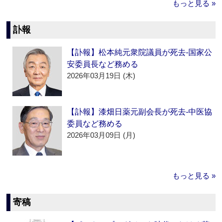
もっと見る »
訃報
【訃報】松本純元衆院議員が死去‐国家公
安委員長など務める
2026年03月19日 (木)
【訃報】漆畑日薬元副会長が死去‐中医協
委員など務める
2026年03月09日 (月)
もっと見る »
寄稿