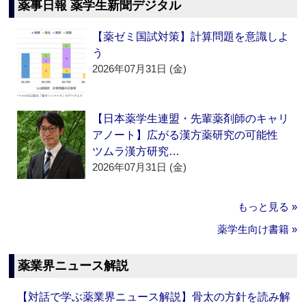
薬事日報 薬学生新聞デジタル
【薬ゼミ国試対策】計算問題を意識しよ
う
2026年07月31日 (金)
【日本薬学生連盟・先輩薬剤師のキャリ
アノート】広がる漢方薬研究の可能性
ツムラ漢方研究…
2026年07月31日 (金)
もっと見る »
薬学生向け書籍 »
薬業界ニュース解説
【対話で学ぶ薬業界ニュース解説】骨太の方針を読み解