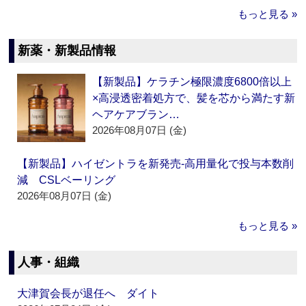
もっと見る »
新薬・新製品情報
【新製品】ケラチン極限濃度6800倍以上
×高浸透密着処方で、髪を芯から満たす新
ヘアケアブラン…
2026年08月07日 (金)
【新製品】ハイゼントラを新発売‐高用量化で投与本数削
減 CSLベーリング
2026年08月07日 (金)
もっと見る »
人事・組織
大津賀会長が退任へ ダイト