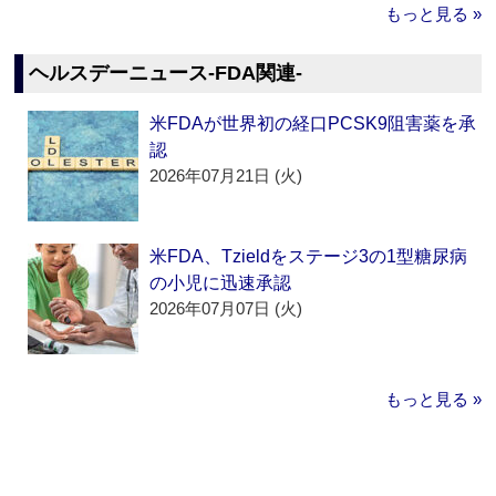
もっと見る »
ヘルスデーニュース‐FDA関連‐
米FDAが世界初の経口PCSK9阻害薬を承
認
2026年07月21日 (火)
米FDA、Tzieldをステージ3の1型糖尿病
の小児に迅速承認
2026年07月07日 (火)
もっと見る »