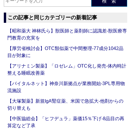
検 索
この記事と同じカテゴリーの新着記事
【昭和薬大 神林氏ら】獣医師と薬剤師に認識差‐獣医療専
門教育の充実を
【厚労省検討会】OTC類似薬で中間整理‐77成分1042品
目が対象に
【アリナミン製薬】「ロゼレム」OTC化し発売‐体内時計
整える睡眠改善薬
【バイタルネット】神奈川新拠点が業務開始‐3PL専用物
流施設
【大塚製薬】新規IgA腎症薬、米国で急拡大‐他剤からの
切り替えも
【中医協総会】「ヒフデュラ」薬価15％下げ‐8品目の再
算定など了承