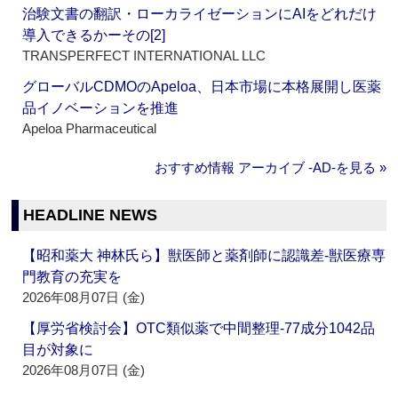
治験文書の翻訳・ローカライゼーションにAIをどれだけ
導入できるかーその[2]
TRANSPERFECT INTERNATIONAL LLC
グローバルCDMOのApeloa、日本市場に本格展開し医薬
品イノベーションを推進
Apeloa Pharmaceutical
おすすめ情報 アーカイブ ‐AD‐を見る »
HEADLINE NEWS
【昭和薬大 神林氏ら】獣医師と薬剤師に認識差‐獣医療専
門教育の充実を
2026年08月07日 (金)
【厚労省検討会】OTC類似薬で中間整理‐77成分1042品
目が対象に
2026年08月07日 (金)