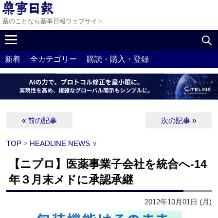
薬のことなら薬事日報ウェブサイト
新着
全カテゴリー
購読・購入・登録
« 前の記事
次の記事 »
TOP
>
HEADLINE NEWS
∨
【ニプロ】医薬事業子会社を統合へ‐14
年３月末メドに承認承継
2012年10月01日 (月)