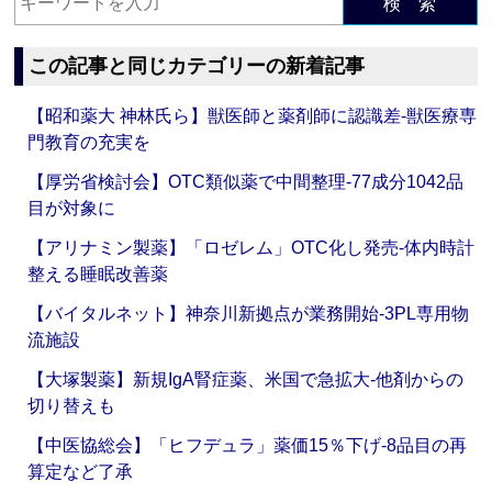
検 索
この記事と同じカテゴリーの新着記事
【昭和薬大 神林氏ら】獣医師と薬剤師に認識差‐獣医療専
門教育の充実を
【厚労省検討会】OTC類似薬で中間整理‐77成分1042品
目が対象に
【アリナミン製薬】「ロゼレム」OTC化し発売‐体内時計
整える睡眠改善薬
【バイタルネット】神奈川新拠点が業務開始‐3PL専用物
流施設
【大塚製薬】新規IgA腎症薬、米国で急拡大‐他剤からの
切り替えも
【中医協総会】「ヒフデュラ」薬価15％下げ‐8品目の再
算定など了承