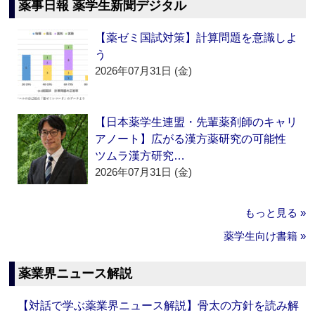
薬事日報 薬学生新聞デジタル
【薬ゼミ国試対策】計算問題を意識しよ
う
2026年07月31日 (金)
【日本薬学生連盟・先輩薬剤師のキャリ
アノート】広がる漢方薬研究の可能性
ツムラ漢方研究…
2026年07月31日 (金)
もっと見る »
薬学生向け書籍 »
薬業界ニュース解説
【対話で学ぶ薬業界ニュース解説】骨太の方針を読み解