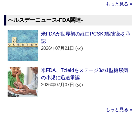
もっと見る »
ヘルスデーニュース‐FDA関連‐
米FDAが世界初の経口PCSK9阻害薬を承
認
2026年07月21日 (火)
米FDA、Tzieldをステージ3の1型糖尿病
の小児に迅速承認
2026年07月07日 (火)
もっと見る »