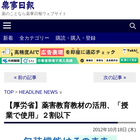
薬のことなら薬事日報ウェブサイト
新着
全カテゴリー
購読・購入・登録
« 前の記事
次の記事 »
TOP
>
HEADLINE NEWS
∨
【厚労省】薬害教育教材の活用、「授
業で使用」２割以下
2012年10月18日 (木)