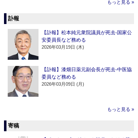
もっと見る »
訃報
【訃報】松本純元衆院議員が死去‐国家公
安委員長など務める
2026年03月19日 (木)
【訃報】漆畑日薬元副会長が死去‐中医協
委員など務める
2026年03月09日 (月)
もっと見る »
寄稿