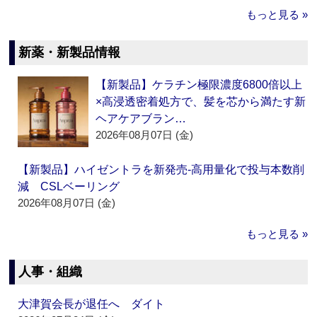
もっと見る »
新薬・新製品情報
【新製品】ケラチン極限濃度6800倍以上
×高浸透密着処方で、髪を芯から満たす新
ヘアケアブラン…
2026年08月07日 (金)
【新製品】ハイゼントラを新発売‐高用量化で投与本数削
減 CSLベーリング
2026年08月07日 (金)
もっと見る »
人事・組織
大津賀会長が退任へ ダイト