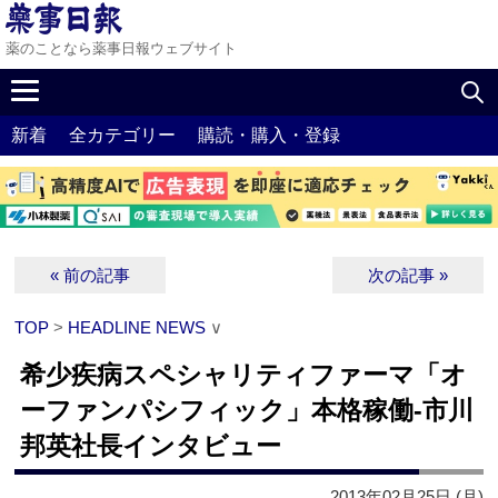
薬のことなら薬事日報ウェブサイト
新着
全カテゴリー
購読・購入・登録
« 前の記事
次の記事 »
TOP
>
HEADLINE NEWS
∨
希少疾病スペシャリティファーマ「オ
ーファンパシフィック」本格稼働‐市川
邦英社長インタビュー
2013年02月25日 (月)