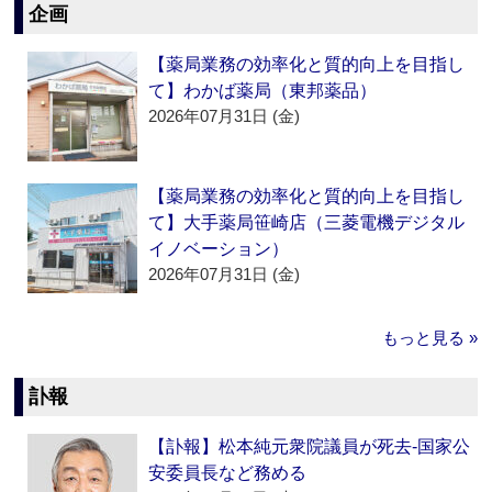
企画
【薬局業務の効率化と質的向上を目指し
て】わかば薬局（東邦薬品）
2026年07月31日 (金)
【薬局業務の効率化と質的向上を目指し
て】大手薬局笹崎店（三菱電機デジタル
イノベーション）
2026年07月31日 (金)
もっと見る »
訃報
【訃報】松本純元衆院議員が死去‐国家公
安委員長など務める