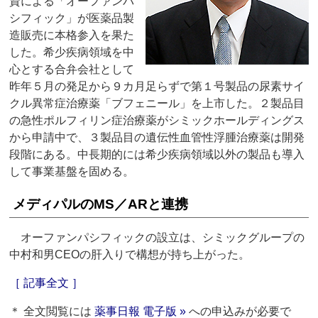
資による「オーファンパ
シフィック」が医薬品製
造販売に本格参入を果た
した。希少疾病領域を中
心とする合弁会社として
昨年５月の発足から９カ月足らずで第１号製品の尿素サイ
クル異常症治療薬「ブフェニール」を上市した。２製品目
の急性ポルフィリン症治療薬がシミックホールディングス
から申請中で、３製品目の遺伝性血管性浮腫治療薬は開発
段階にある。中長期的には希少疾病領域以外の製品も導入
して事業基盤を固める。
メディパルのMS／ARと連携
オーファンパシフィックの設立は、シミックグループの
中村和男CEOの肝入りで構想が持ち上がった。
［ 記事全文 ］
＊ 全文閲覧には
薬事日報 電子版 »
への申込みが必要で