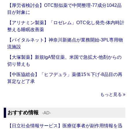
【厚労省検討会】OTC類似薬で中間整理‐77成分1042品
目が対象に
【アリナミン製薬】「ロゼレム」OTC化し発売‐体内時計
整える睡眠改善薬
【バイタルネット】神奈川新拠点が業務開始‐3PL専用物
流施設
【大塚製薬】新規IgA腎症薬、米国で急拡大‐他剤からの
切り替えも
【中医協総会】「ヒフデュラ」薬価15％下げ‐8品目の再
算定など了承
もっと見る »
おすすめ情報
‐AD‐
【日立社会情報サービス】医療従事者が副作用情報を迅