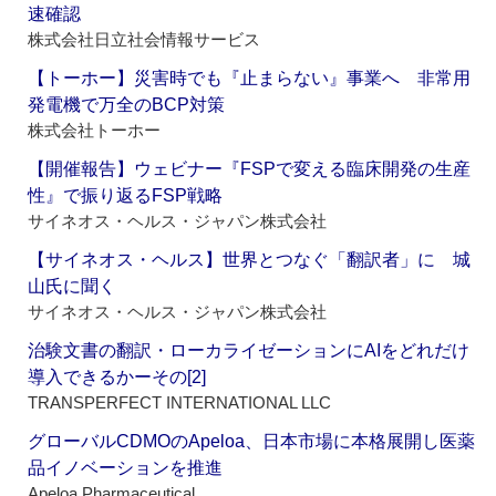
速確認
株式会社日立社会情報サービス
【トーホー】災害時でも『止まらない』事業へ 非常用
発電機で万全のBCP対策
株式会社トーホー
【開催報告】ウェビナー『FSPで変える臨床開発の生産
性』で振り返るFSP戦略
サイネオス・ヘルス・ジャパン株式会社
【サイネオス・ヘルス】世界とつなぐ「翻訳者」に 城
山氏に聞く
サイネオス・ヘルス・ジャパン株式会社
治験文書の翻訳・ローカライゼーションにAIをどれだけ
導入できるかーその[2]
TRANSPERFECT INTERNATIONAL LLC
グローバルCDMOのApeloa、日本市場に本格展開し医薬
品イノベーションを推進
Apeloa Pharmaceutical